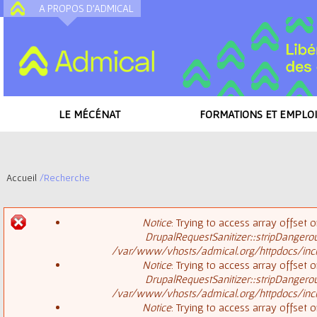
A PROPOS D'ADMICAL
A
LE MÉCÉNAT
FORMATIONS ET EMPLOI
Accueil
/
Recherche
V
Notice
: Trying to access array offset o
o
DrupalRequestSanitizer::stripDangero
M
/var/www/vhosts/admical.org/httpdocs/inclu
u
Notice
: Trying to access array offset o
DrupalRequestSanitizer::stripDangero
e
s
/var/www/vhosts/admical.org/httpdocs/inclu
Notice
: Trying to access array offset o
s