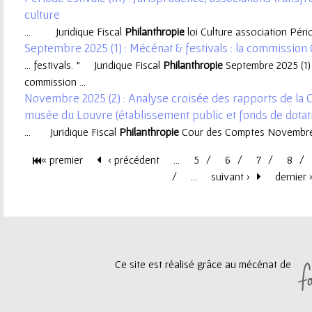
culture
e
... Juridique Fiscal
Philanthropie
loi Culture association Période
Septembre 2025 (1) : Mécénat & festivals : la commission C
u
... festivals. " Juridique Fiscal
Philanthropie
Septembre 2025 (1) :
commission ...
r
Novembre 2025 (2) : Analyse croisée des rapports de la 
musée du Louvre (établissement public et fonds de dotat
... Juridique Fiscal
Philanthropie
Cour des Comptes Novembre 20
« premier
‹ précédent
…
5
6
7
8
P
…
suivant ›
dernier 
a
g
Ce site est réalisé grâce au mécénat de
e
s