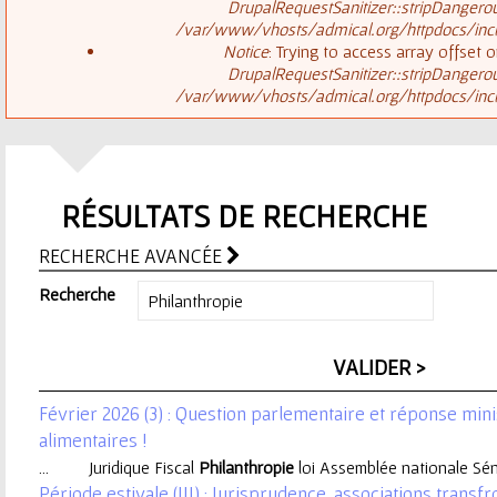
ê
DrupalRequestSanitizer::stripDangero
/var/www/vhosts/admical.org/httpdocs/inclu
t
s
Notice
: Trying to access array offset o
DrupalRequestSanitizer::stripDangero
e
/var/www/vhosts/admical.org/httpdocs/inclu
a
s
g
i
RÉSULTATS DE RECHERCHE
e
c
RECHERCHE AVANCÉE
d
i
Recherche
'
e
Février 2026 (3) : Question parlementaire et réponse mini
r
alimentaires !
... Juridique Fiscal
Philanthropie
loi Assemblée nationale Sénat
r
Période estivale (III) : Jurisprudence, associations trans