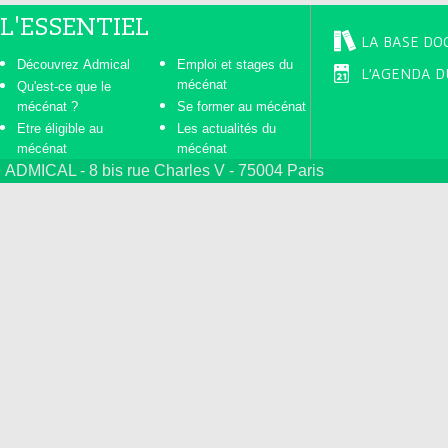
L'ESSENTIEL
LA BASE DO
Découvrez Admical
Emploi et stages du
L'AGENDA D
mécénat
Qu'est-ce que le
mécénat ?
Se former au mécénat
Etre éligible au
Les actualités du
mécénat
mécénat
ADMICAL - 8 bis rue Charles V - 75004 Paris