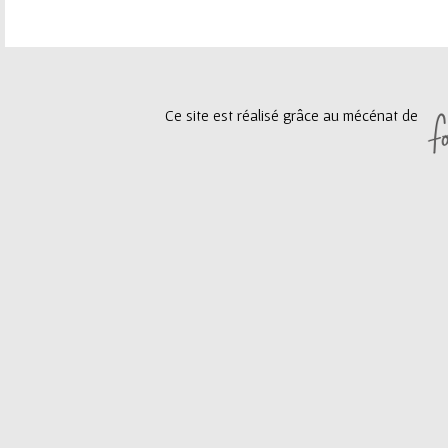
e
a
u
g
Ce site est réalisé grâce au mécénat de
r
e
s