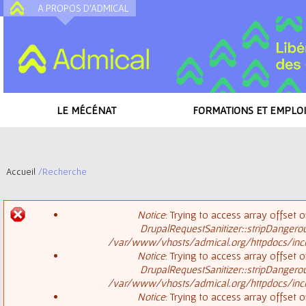
A PROPOS D'ADMICAL
A
LE MÉCÉNAT
FORMATIONS ET EMPLOI
Accueil
/
Recherche
V
Notice
: Trying to access array offset o
o
DrupalRequestSanitizer::stripDangero
M
/var/www/vhosts/admical.org/httpdocs/inclu
u
Notice
: Trying to access array offset o
DrupalRequestSanitizer::stripDangero
e
s
/var/www/vhosts/admical.org/httpdocs/inclu
Notice
: Trying to access array offset o
s