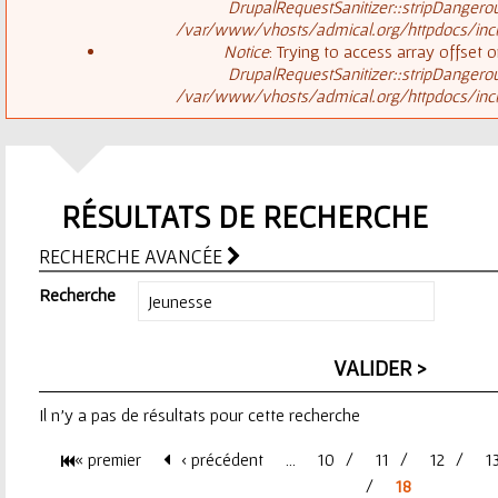
ê
DrupalRequestSanitizer::stripDangero
/var/www/vhosts/admical.org/httpdocs/inclu
t
s
Notice
: Trying to access array offset o
DrupalRequestSanitizer::stripDangero
e
/var/www/vhosts/admical.org/httpdocs/inclu
a
s
g
i
RÉSULTATS DE RECHERCHE
e
c
RECHERCHE AVANCÉE
d
i
Recherche
'
e
Il n'y a pas de résultats pour cette recherche
r
« premier
‹ précédent
…
10
11
12
1
r
P
18