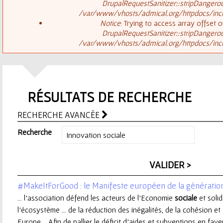
ê
DrupalRequestSanitizer::stripDangero
/var/www/vhosts/admical.org/httpdocs/inclu
t
s
Notice
: Trying to access array offset o
DrupalRequestSanitizer::stripDangero
e
/var/www/vhosts/admical.org/httpdocs/inclu
a
s
g
i
RÉSULTATS DE RECHERCHE
e
c
RECHERCHE AVANCÉE
d
i
Recherche
'
e
#MakeItForGood : le Manifeste européen de la générati
r
... l’association défend les acteurs de l’Economie
sociale
et solid
l’écosystème ... de la réduction des inégalités, de la cohésion et 
r
Europe. Afin de pallier le déficit d’aides et subventions en faveu