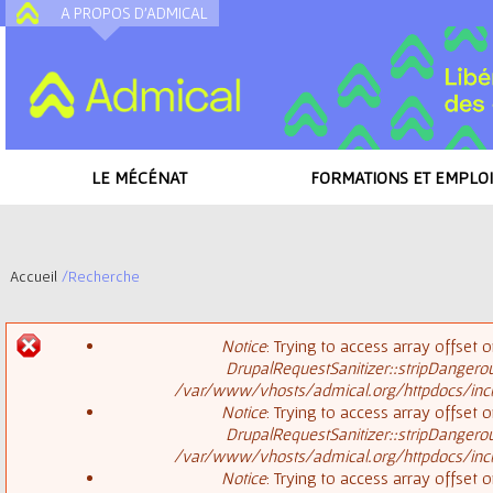
A PROPOS D'ADMICAL
A
LE MÉCÉNAT
FORMATIONS ET EMPLOI
Accueil
/
Recherche
V
Notice
: Trying to access array offset o
o
DrupalRequestSanitizer::stripDangero
M
/var/www/vhosts/admical.org/httpdocs/inclu
u
Notice
: Trying to access array offset o
DrupalRequestSanitizer::stripDangero
e
s
/var/www/vhosts/admical.org/httpdocs/inclu
Notice
: Trying to access array offset o
s