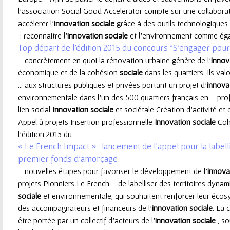
l’association Social Good Accelerator compte sur une collaboratio
e
accélerer l’
innovation
sociale
grâce à des outils technologiques
: reconnaitre l’
innovation
sociale
et l’environnement comme égal
u
Top départ de l'édition 2015 du concours "S'engager pour 
... concrètement en quoi la rénovation urbaine génère de l’
innov
r
économique et de la cohésion
sociale
dans les quartiers. Ils va
... aux structures publiques et privées portant un projet d’
innova
environnementale dans l’un des 500 quartiers français en ... pro
lien social
Innovation
sociale
et sociétale Création d'activité e
Appel à projets Insertion professionnelle
Innovation
sociale
Coh
l'édition 2015 du ...
« Le French Impact » : lancement de l’appel pour la labelli
premier fonds d’amorçage
... nouvelles étapes pour favoriser le développement de l'
innova
projets Pionniers Le French ... de labelliser des territoires dyna
sociale
et environnementale, qui souhaitent renforcer leur écosy
des accompagnateurs et financeurs de l’
innovation
sociale
. La 
être portée par un collectif d’acteurs de l’
innovation
sociale
, so