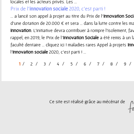
locales et les acteurs privés. Les ...
Prix de l’
innovation
sociale
2020, c’est parti !
... a lancé son appel à projet au titre du Prix de l’
Innovation
Soci
d’une dotation de 20.000 € et sera ... dans la lutte contre les ma
innovation
. L’initiative devra contribuer à rompre l’isolement, fav
rappel, en 2019, le Prix de l’
Innovation
Sociale
a été remis à un l
faculté dentaire ... cliquez ici ! maladies rares Appel à projets
Inn
l’
innovation
sociale
2020, c’est parti ! ...
1
2
3
4
5
6
7
8
9
P
a
g
Ce site est réalisé grâce au mécénat de
e
s