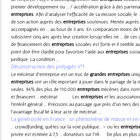
premier développement ou ... / accélération grâce à des parten
e
entreprises
. Afin d’analyser l’efficacité de sa mission sociale, le
de son action auprès des
entreprises
soutenues. Menée auprès 
u
accompagnés en ... au bout de 3 ans. En comparaison moins de 
subsistent cinq ans après leur création lorsqu’elles ne ... de 
r
de financement des
entreprises
sociales est forte et il semble au
point doit être clarifié pour favoriser l’aide aux
entreprises
social
juridique. La condition ...
Déconstruction des préjugés n°1
Le mécénat d'entreprise est un truc de
grandes
entreprises
uniq
entreprises
ont un rôle important à jouer dans le partage de la r
seules. 94% des plus de 110.000
entreprises
mécènes dans notre
et financent ... mécénat. Les
entreprises
et les associatio
l'intérêt général ... Précisons au passage que près d'un tiers de
l'avantage fiscal lié à leur acte de mécénat. ...
La générosité en France : un phénomène de masse et en 
... crowdfunding, quêtes sur la voie publique… – ou les
entrepris
privée est estimée à 7,5 ... donateurs sur l’IR. De plus en plus 