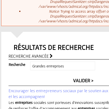
ê
DrupalRequestSanitizer::stripDangero
/var/www/vhosts/admical.org/httpdocs/inclu
t
s
Notice
: Trying to access array offset o
DrupalRequestSanitizer::stripDangero
e
/var/www/vhosts/admical.org/httpdocs/inclu
a
s
g
i
RÉSULTATS DE RECHERCHE
e
c
RECHERCHE AVANCÉE
d
i
Recherche
'
e
Encourager les entrepreneurs sociaux par le soutien aux
r
et les accompagnent
Les
entreprises
sociales sont porteuses d’innovations susceptib
r
de renforcer l’offre d’accompagnement aux
entreprises
sociales