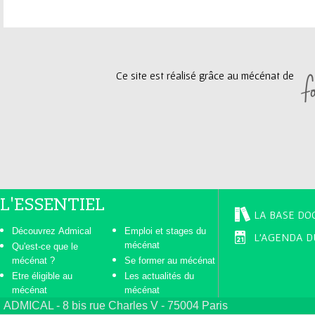
a
g
Ce site est réalisé grâce au mécénat de
e
s
L'ESSENTIEL
LA BASE DO
Découvrez Admical
Emploi et stages du
L'AGENDA D
mécénat
Qu'est-ce que le
mécénat ?
Se former au mécénat
Etre éligible au
Les actualités du
mécénat
mécénat
ADMICAL - 8 bis rue Charles V - 75004 Paris