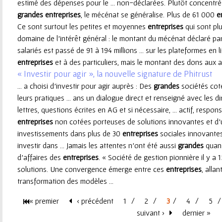
estimé des dépenses pour le ... non-déclarées. Plutôt concentr
grandes
entreprises
, le mécénat se généralise. Plus de 61 000
e
Ce sont surtout les petites et moyennes
entreprises
qui sont plu
domaine de l’intérêt général : le montant du mécénat déclaré pa
salariés est passé de 91 à 194 millions ... sur les plateformes en
entreprises
et à des particuliers, mais le montant des dons aux as
« Investir pour agir », la nouvelle signature de Phitrust
... a choisi d’investir pour agir auprès : Des
grandes
sociétés cot
leurs pratiques ... ans un dialogue direct et renseigné avec les di
lettres, questions écrites en AG et si nécessaire, ... actif, respo
entreprises
non cotées porteuses de solutions innovantes et d’u
investissements dans plus de 30
entreprises
sociales innovantes
investir dans ... Jamais les attentes n’ont été aussi
grandes
quant
d’affaires des
entreprises
. « Société de gestion pionnière il y a 
solutions. Une convergence émerge entre ces
entreprises
, allan
transformation des modèles ...
« premier
‹ précédent
1
2
3
4
5
P
suivant ›
dernier »