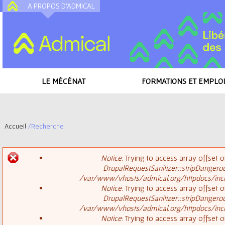
A PROPOS D'ADMICAL
A
LE MÉCÉNAT
FORMATIONS ET EMPLOI
Accueil
/
Recherche
V
Notice
: Trying to access array offset o
o
DrupalRequestSanitizer::stripDangero
M
/var/www/vhosts/admical.org/httpdocs/inclu
u
Notice
: Trying to access array offset o
DrupalRequestSanitizer::stripDangero
e
s
/var/www/vhosts/admical.org/httpdocs/inclu
Notice
: Trying to access array offset o
s