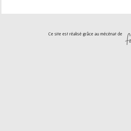
e
a
u
g
Ce site est réalisé grâce au mécénat de
r
e
s