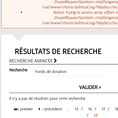
ê
DrupalRequestSanitizer::stripDangero
/var/www/vhosts/admical.org/httpdocs/inclu
t
s
Notice
: Trying to access array offset o
DrupalRequestSanitizer::stripDangero
e
/var/www/vhosts/admical.org/httpdocs/inclu
a
s
g
i
RÉSULTATS DE RECHERCHE
e
c
RECHERCHE AVANCÉE
d
i
Recherche
'
e
Il n'y a pas de résultats pour cette recherche
r
« premier
‹ précédent
…
15
16
17
1
r
P
23