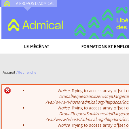
A PROPOS D'ADMICAL
A
LE MÉCÉNAT
FORMATIONS ET EMPLOI
Accueil
/
Recherche
V
Notice
: Trying to access array offset o
o
DrupalRequestSanitizer::stripDangero
M
/var/www/vhosts/admical.org/httpdocs/inclu
u
Notice
: Trying to access array offset o
DrupalRequestSanitizer::stripDangero
e
s
/var/www/vhosts/admical.org/httpdocs/inclu
Notice
: Trying to access array offset o
s