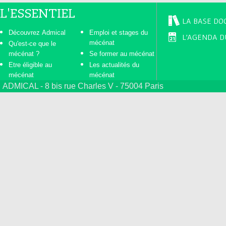
L'ESSENTIEL
LA BASE DO
Découvrez Admical
Emploi et stages du
L'AGENDA D
mécénat
Qu'est-ce que le
mécénat ?
Se former au mécénat
Etre éligible au
Les actualités du
mécénat
mécénat
ADMICAL - 8 bis rue Charles V - 75004 Paris