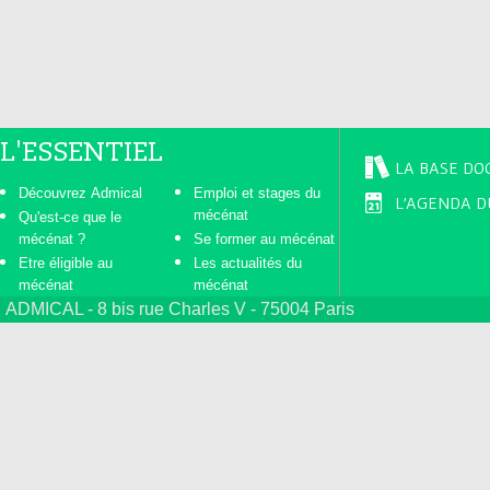
s
L'ESSENTIEL
LA BASE DO
Découvrez Admical
Emploi et stages du
L'AGENDA D
mécénat
Qu'est-ce que le
mécénat ?
Se former au mécénat
Etre éligible au
Les actualités du
mécénat
mécénat
ADMICAL - 8 bis rue Charles V - 75004 Paris