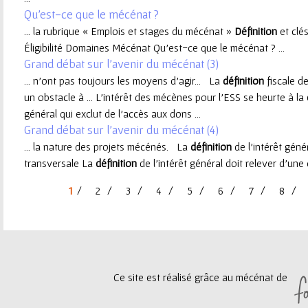
Qu'est-ce que le mécénat ?
e
... la rubrique « Emplois et stages du mécénat »
Définition
et clé
Éligibilité Domaines Mécénat Qu'est-ce que le mécénat ? ...
u
Grand débat sur l'avenir du mécénat (3)
... n’ont pas toujours les moyens d’agir… La
définition
fiscale de
r
un obstacle à ... L’intérêt des mécènes pour l’ESS se heurte à la
général qui exclut de l’accès aux dons ...
Grand débat sur l'avenir du mécénat (4)
... la nature des projets mécénés. La
définition
de l’intérêt géné
transversale La
définition
de l’intérêt général doit relever d’une
1
2
3
4
5
6
7
8
P
a
g
Ce site est réalisé grâce au mécénat de
e