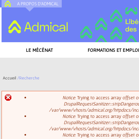
A PROPOS D'ADMICAL
A
LE MÉCÉNAT
FORMATIONS ET EMPLOI
Accueil
/
Recherche
V
Notice
: Trying to access array offset o
o
DrupalRequestSanitizer::stripDangero
M
/var/www/vhosts/admical.org/httpdocs/inclu
u
Notice
: Trying to access array offset o
DrupalRequestSanitizer::stripDangero
e
s
/var/www/vhosts/admical.org/httpdocs/inclu
Notice
: Trying to access array offset o
s