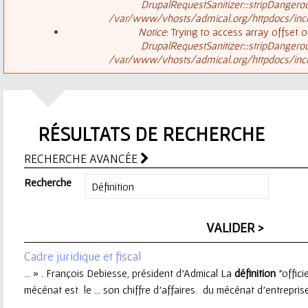
ê
DrupalRequestSanitizer::stripDangero
/var/www/vhosts/admical.org/httpdocs/inclu
t
s
Notice
: Trying to access array offset o
DrupalRequestSanitizer::stripDangero
e
/var/www/vhosts/admical.org/httpdocs/inclu
a
s
g
i
RÉSULTATS DE RECHERCHE
e
c
RECHERCHE AVANCÉE
d
i
Recherche
'
e
Cadre juridique et fiscal
r
... » . François Debiesse, président d’Admical La
définition
"offici
mécénat est le ... son chiffre d'affaires. du mécénat d'entrepri
r
...