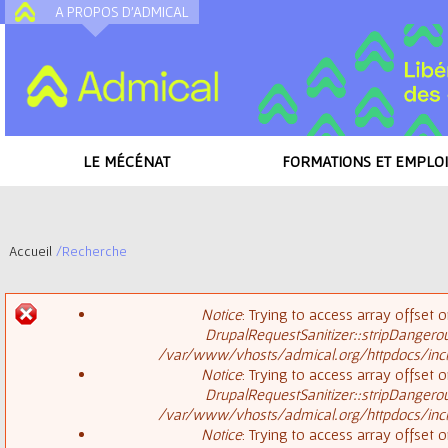
A PROPOS D'ADMICAL
A
LE MÉCÉNAT
FORMATIONS ET EMPLOI
Accueil
/
Recherche
V
Notice
: Trying to access array offset o
o
DrupalRequestSanitizer::stripDangero
M
/var/www/vhosts/admical.org/httpdocs/inclu
u
Notice
: Trying to access array offset o
DrupalRequestSanitizer::stripDangero
e
s
/var/www/vhosts/admical.org/httpdocs/inclu
Notice
: Trying to access array offset o
s