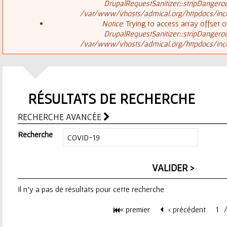
ê
DrupalRequestSanitizer::stripDangero
/var/www/vhosts/admical.org/httpdocs/inclu
t
s
Notice
: Trying to access array offset o
DrupalRequestSanitizer::stripDangero
e
/var/www/vhosts/admical.org/httpdocs/inclu
a
s
g
i
RÉSULTATS DE RECHERCHE
e
c
RECHERCHE AVANCÉE
d
i
Recherche
'
e
Il n'y a pas de résultats pour cette recherche
r
« premier
‹ précédent
1
r
P