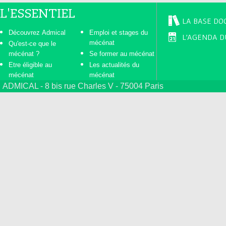
L'ESSENTIEL
LA BASE DO
Découvrez Admical
Emploi et stages du
L'AGENDA D
mécénat
Qu'est-ce que le
mécénat ?
Se former au mécénat
Etre éligible au
Les actualités du
mécénat
mécénat
ADMICAL - 8 bis rue Charles V - 75004 Paris