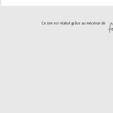
e
a
u
g
Ce site est réalisé grâce au mécénat de
r
e
s