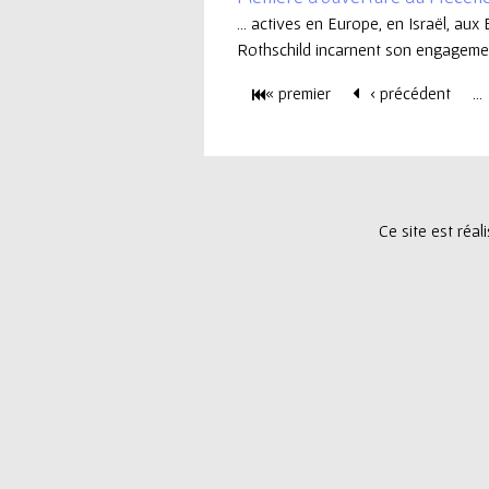
... actives en Europe, en Israël, aux
e
Rothschild incarnent son engagemen
u
« premier
‹ précédent
…
P
r
a
g
Ce site est réa
e
s