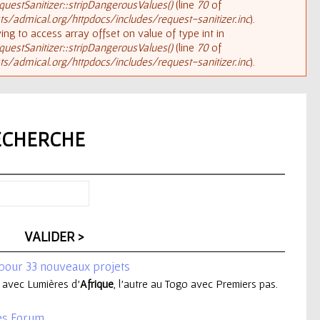
uestSanitizer::stripDangerousValues()
(line
70
of
/admical.org/httpdocs/includes/request-sanitizer.inc
).
rying to access array offset on value of type int in
uestSanitizer::stripDangerousValues()
(line
70
of
/admical.org/httpdocs/includes/request-sanitizer.inc
).
ECHERCHE
 pour 33 nouveaux projets
n avec Lumières d'
Afrique
, l'autre au Togo avec Premiers pas.
es Forum