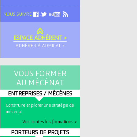
NOUS SUIVRE
ESPACE ADHÉRENT >
ADHÉRER À ADMICAL >
VOUS FORMER
AU MÉCÉNAT
ENTREPRISES / MÉCÈNES
Construire et piloter une stratégie de
mécénat
Voir toutes les formations >
PORTEURS DE PROJETS