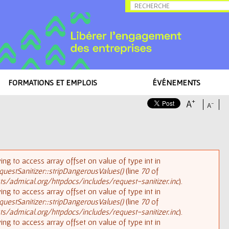
Allez au contenu
FORMATIONS ET EMPLOIS
ÉVÉNEMENTS
+
A
-
A
rying to access array offset on value of type int in
uestSanitizer::stripDangerousValues()
(line
70
of
/admical.org/httpdocs/includes/request-sanitizer.inc
).
rying to access array offset on value of type int in
uestSanitizer::stripDangerousValues()
(line
70
of
/admical.org/httpdocs/includes/request-sanitizer.inc
).
rying to access array offset on value of type int in