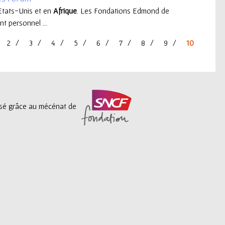
 Etats-Unis et en
Afrique
. Les Fondations Edmond de
t personnel ...
2
3
4
5
6
7
8
9
10
lisé grâce au mécénat de