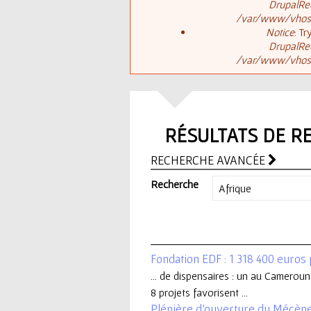
ê
DrupalReq
/var/www/vhosts
t
s
Notice
: T
DrupalReq
e
/var/www/vhosts
a
s
g
i
RÉSULTATS DE R
e
c
RECHERCHE AVANCÉE
d
i
Recherche
'
e
Fondation EDF : 1 318 400 euros
r
... de dispensaires : un au Camerou
8 projets favorisent ...
r
Plénière d'ouverture du Mécèn