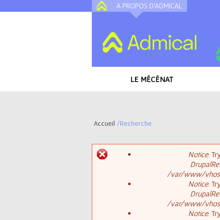
A PROPOS D'ADMICAL
LE MÉCÉNAT
Accueil
/
Recherche
V
Notice
: T
o
DrupalReq
M
/var/www/vhosts
u
Notice
: T
DrupalReq
e
s
/var/www/vhosts
Notice
: T
s