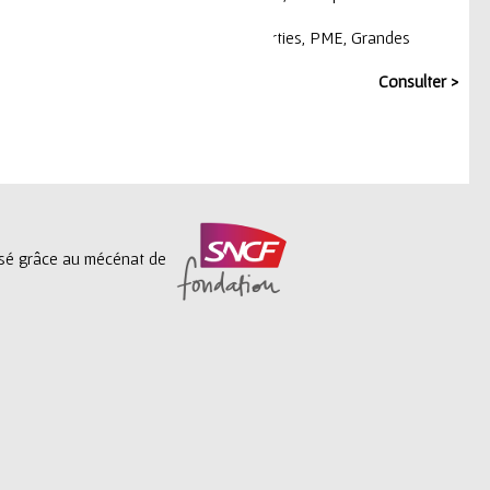
lever toute ambiguïté sur la ...
Tendances
,
Budgets
,
Fiscalité
,
Contreparties
,
PME
,
Grandes
Consulter >
lisé grâce au mécénat de