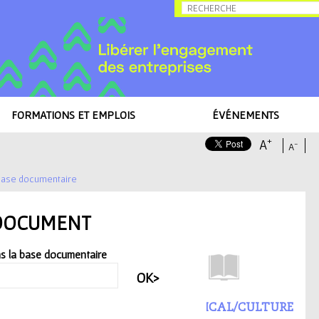
Allez au contenu
FORMATIONS ET EMPLOIS
ÉVÉNEMENTS
+
A
-
A
ase documentaire
DOCUMENT
s la base documentaire
UR LE MÉCÉNAT DES
TPE
/PME ADMICAL/CULTURE