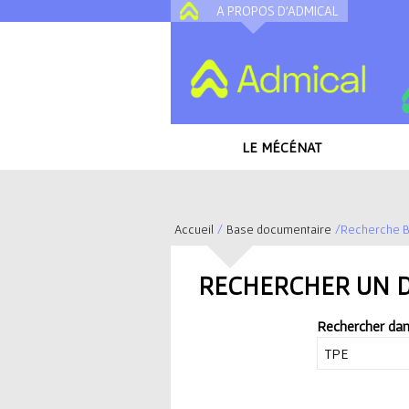
A PROPOS D'ADMICAL
LE MÉCÉNAT
Accueil
/
Base documentaire
/
Recherche B
V
RECHERCHER UN 
o
Rechercher dan
u
s
INFOGRAPHIE S