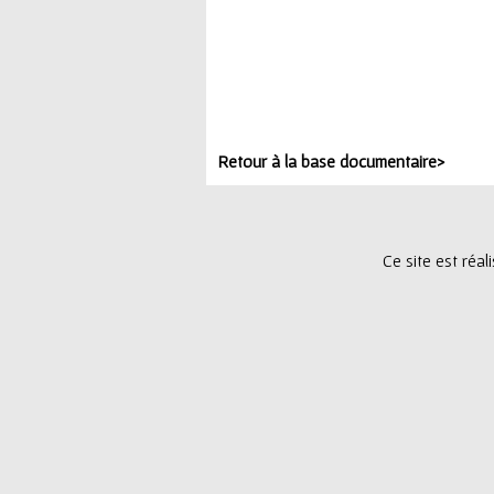
répartition. Et pour 
Mots clés :
Etudes
,
entreprises
Retour à la base documentaire>
Ce site est réa