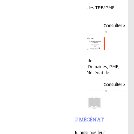
E Crowdfunding Infographie sur le mécénat des
TPE
/PME
...
,
TPE
,
PME
,
Crowdfunding
Consulter >
MÉCÉNAT D'ENTREPRISE - 2016
cénat financier Mécénat en nature Mécénat de ...
re
,
Chiffres-clés
,
Tendances
,
Etudes
,
Budgets
,
Domaines
,
PME
,
,
TPE
,
Mécénat financier
,
Mécénat en nature
,
Mécénat de
Consulter >
NDRE LES FLUX FINANCIERS DU MÉCÉNAT
 2011
énat des grandes entreprises, PME et
TPE
, ainsi que leur