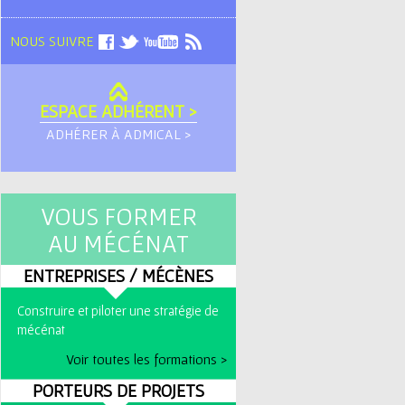
NOUS SUIVRE
ESPACE ADHÉRENT >
ADHÉRER À ADMICAL >
VOUS FORMER
AU MÉCÉNAT
ENTREPRISES / MÉCÈNES
Construire et piloter une stratégie de
mécénat
Voir toutes les formations >
PORTEURS DE PROJETS