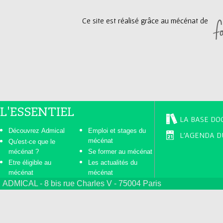
e
Ce site est réalisé grâce au mécénat de
s
L'ESSENTIEL
LA BASE DO
Découvrez Admical
Emploi et stages du
L'AGENDA D
mécénat
Qu'est-ce que le
mécénat ?
Se former au mécénat
Etre éligible au
Les actualités du
mécénat
mécénat
ADMICAL - 8 bis rue Charles V - 75004 Paris