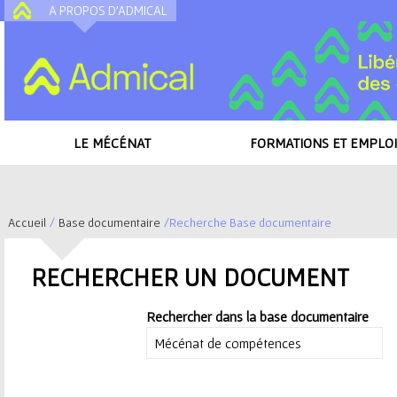
A PROPOS D'ADMICAL
A
LE MÉCÉNAT
FORMATIONS ET EMPLOI
Accueil
/
Base documentaire
/
Recherche Base documentaire
V
RECHERCHER UN DOCUMENT
o
Rechercher dans la base documentaire
u
s
BAROMÈTRE DU
MÉCÉNAT
D’ENTREPRI