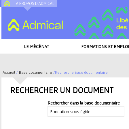
A PROPOS D'ADMICAL
A
LE MÉCÉNAT
FORMATIONS ET EMPLOI
Accueil
/
Base documentaire
/
Recherche Base documentaire
V
RECHERCHER UN DOCUMENT
o
Rechercher dans la base documentaire
u
s