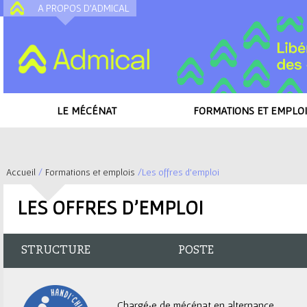
A PROPOS D'ADMICAL
A
LE MÉCÉNAT
FORMATIONS ET EMPLOI
Accueil
/
Formations et emplois
/
Les offres d'emploi
V
LES OFFRES D'EMPLOI
o
u
STRUCTURE
POSTE
s
Chargé·e de mécénat en alternance