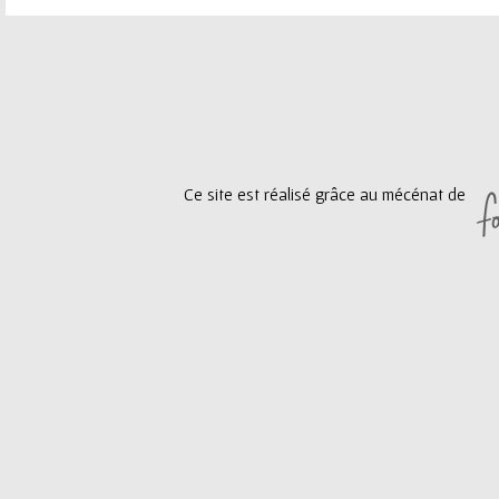
P
a
g
e
Ce site est réalisé grâce au mécénat de
s