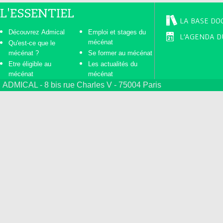
L'ESSENTIEL
LA BASE DO
Découvrez Admical
Emploi et stages du
L'AGENDA D
mécénat
Qu'est-ce que le
mécénat ?
Se former au mécénat
Etre éligible au
Les actualités du
mécénat
mécénat
ADMICAL - 8 bis rue Charles V - 75004 Paris