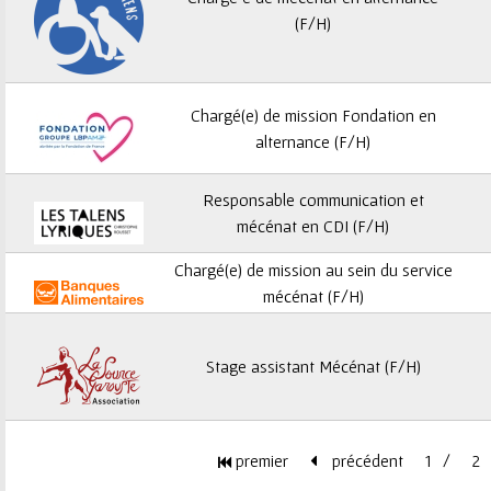
ê
(F/H)
t
e
Chargé(e) de mission Fondation en
s
alternance (F/H)
i
Responsable communication et
mécénat en CDI (F/H)
c
Chargé(e) de mission au sein du service
i
mécénat (F/H)
Stage assistant Mécénat (F/H)
premier
précédent
1
2