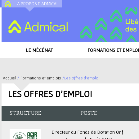
A PROPOS D'ADMICAL
A
LE MÉCÉNAT
FORMATIONS ET EMPLOI
Accueil
/
Formations et emplois
/
Les offres d'emploi
V
LES OFFRES D'EMPLOI
o
u
STRUCTURE
POSTE
s
Directeur du Fonds de Dotation Onf-