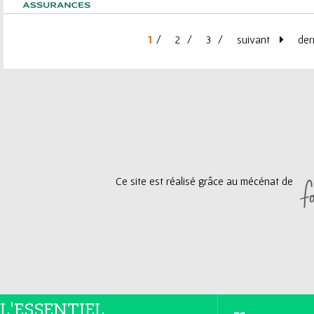
1
2
3
suivant
der
P
a
g
e
Ce site est réalisé grâce au mécénat de
s
L'ESSENTIEL