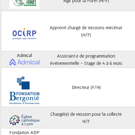
ê
Agir pour la Forêt (H/F)
t
e
Apprenti chargé de missions mécénat
(H/F)
s
i
Admical
Assistant.e de programmation
c
événementielle - Stage de 4 à 6 mois
i
Directeur (F/H)
Chargé(e) de mission pour la collecte
H/F
Fondation ADP