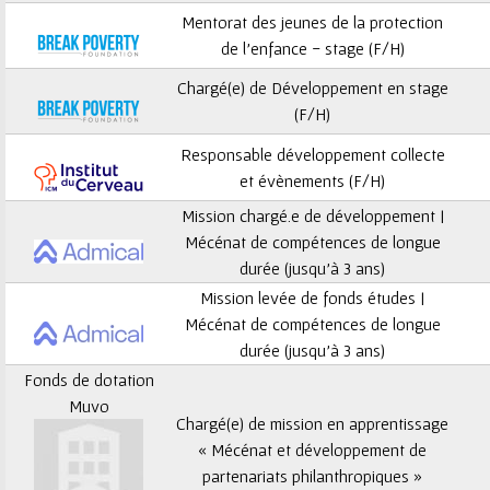
ê
Mentorat des jeunes de la protection
t
de l’enfance - stage (F/H)
Chargé(e) de Développement en stage
e
(F/H)
s
Responsable développement collecte
et évènements (F/H)
i
Mission chargé.e de développement |
c
Mécénat de compétences de longue
durée (jusqu’à 3 ans)
i
Mission levée de fonds études |
Mécénat de compétences de longue
durée (jusqu’à 3 ans)
Fonds de dotation
Muvo
Chargé(e) de mission en apprentissage
« Mécénat et développement de
partenariats philanthropiques »