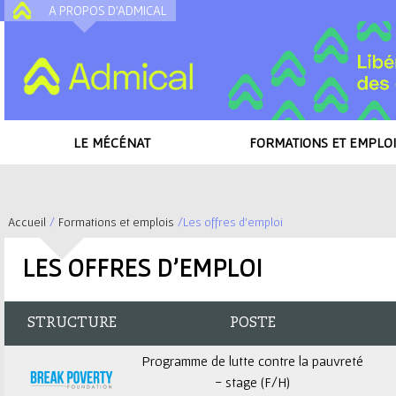
A PROPOS D'ADMICAL
A
LE MÉCÉNAT
FORMATIONS ET EMPLOI
Accueil
/
Formations et emplois
/
Les offres d'emploi
V
LES OFFRES D'EMPLOI
o
u
STRUCTURE
POSTE
s
Programme de lutte contre la pauvreté
- stage (F/H)