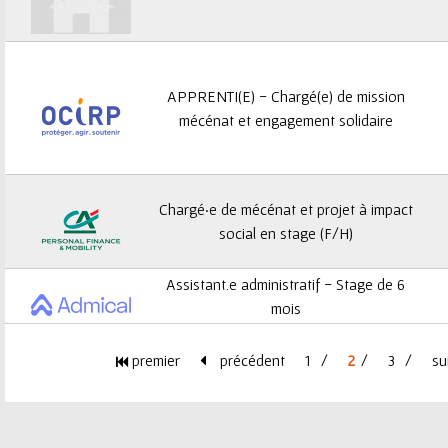
APPRENTI(E) - Chargé(e) de mission
mécénat et engagement solidaire
Chargé·e de mécénat et projet à impact
social en stage (F/H)
Assistant.e administratif - Stage de 6
mois
premier
précédent
1
2
3
su
P
a