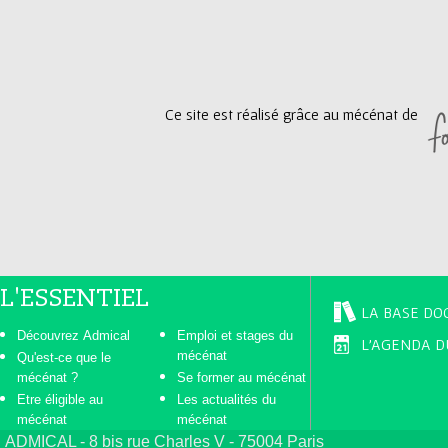
g
e
Ce site est réalisé grâce au mécénat de
s
L'ESSENTIEL
LA BASE DO
Découvrez Admical
Emploi et stages du
L'AGENDA D
mécénat
Qu'est-ce que le
mécénat ?
Se former au mécénat
Etre éligible au
Les actualités du
mécénat
mécénat
ADMICAL - 8 bis rue Charles V - 75004 Paris