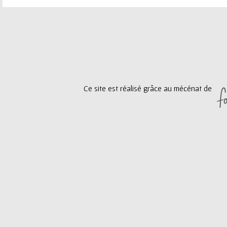
P
a
g
e
Ce site est réalisé grâce au mécénat de
s