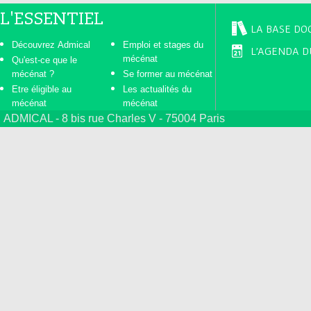
L'ESSENTIEL
LA BASE DO
Découvrez Admical
Emploi et stages du
L'AGENDA D
mécénat
Qu'est-ce que le
mécénat ?
Se former au mécénat
Etre éligible au
Les actualités du
mécénat
mécénat
ADMICAL - 8 bis rue Charles V - 75004 Paris