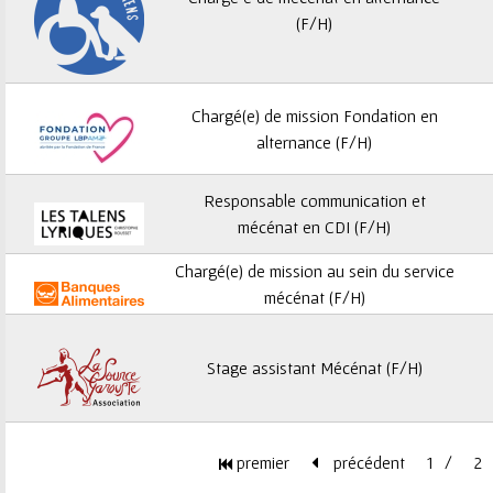
ê
(F/H)
t
e
Chargé(e) de mission Fondation en
s
alternance (F/H)
i
Responsable communication et
mécénat en CDI (F/H)
c
Chargé(e) de mission au sein du service
i
mécénat (F/H)
Stage assistant Mécénat (F/H)
premier
précédent
1
2