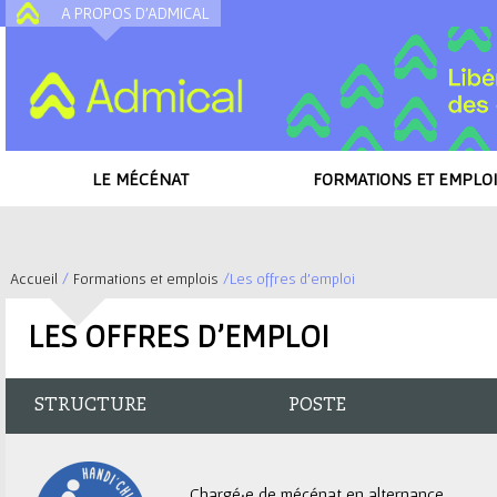
A PROPOS D'ADMICAL
A
LE MÉCÉNAT
FORMATIONS ET EMPLOI
Accueil
/
Formations et emplois
/
Les offres d'emploi
V
LES OFFRES D'EMPLOI
o
u
STRUCTURE
POSTE
s
Chargé·e de mécénat en alternance