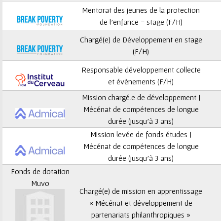
ê
Mentorat des jeunes de la protection
t
de l’enfance - stage (F/H)
Chargé(e) de Développement en stage
e
(F/H)
s
Responsable développement collecte
et évènements (F/H)
i
Mission chargé.e de développement |
c
Mécénat de compétences de longue
durée (jusqu’à 3 ans)
i
Mission levée de fonds études |
Mécénat de compétences de longue
durée (jusqu’à 3 ans)
Fonds de dotation
Muvo
Chargé(e) de mission en apprentissage
« Mécénat et développement de
partenariats philanthropiques »