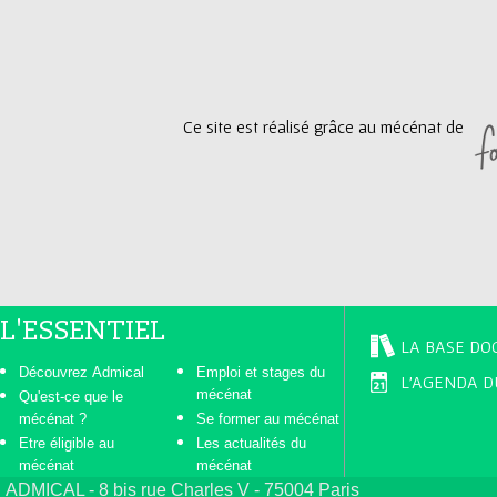
g
e
Ce site est réalisé grâce au mécénat de
s
L'ESSENTIEL
LA BASE DO
Découvrez Admical
Emploi et stages du
L'AGENDA D
mécénat
Qu'est-ce que le
mécénat ?
Se former au mécénat
Etre éligible au
Les actualités du
mécénat
mécénat
ADMICAL - 8 bis rue Charles V - 75004 Paris