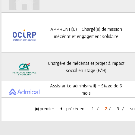
APPRENTI(E) - Chargé(e) de mission
mécénat et engagement solidaire
Chargé·e de mécénat et projet à impact
social en stage (F/H)
Assistant.e administratif - Stage de 6
mois
premier
précédent
1
2
3
su
P
a