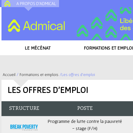
A PROPOS D'ADMICAL
A
LE MÉCÉNAT
FORMATIONS ET EMPLOI
Accueil
/
Formations et emplois
/
Les offres d'emploi
V
LES OFFRES D'EMPLOI
o
u
STRUCTURE
POSTE
s
Programme de lutte contre la pauvreté
- stage (F/H)