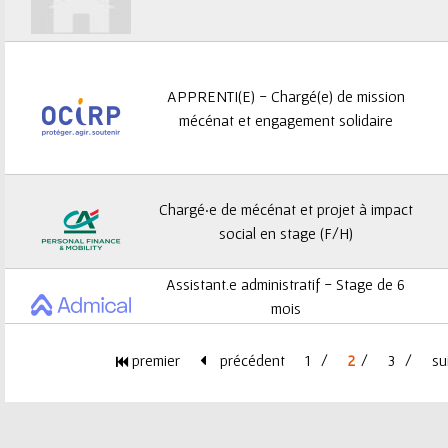
APPRENTI(E) - Chargé(e) de mission
mécénat et engagement solidaire
Chargé·e de mécénat et projet à impact
social en stage (F/H)
Assistant.e administratif - Stage de 6
mois
premier
précédent
1
2
3
su
P
a