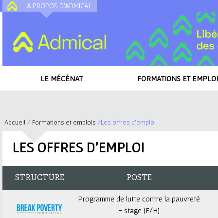
A PROPOS D'ADMICAL
A
LE MÉCÉNAT
FORMATIONS ET EMPLOI
Accueil
/
Formations et emplois
/
Les offres d'emploi
V
LES OFFRES D'EMPLOI
o
u
STRUCTURE
POSTE
s
Programme de lutte contre la pauvreté
- stage (F/H)