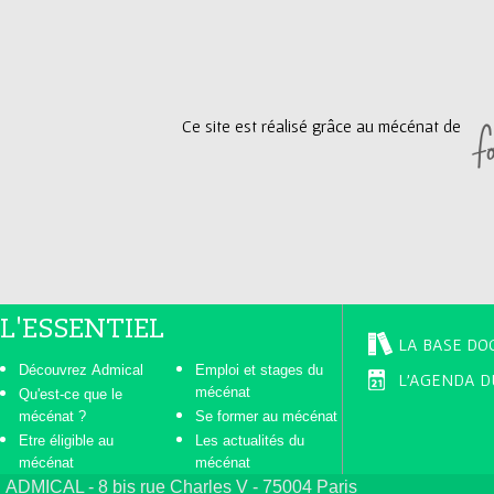
g
e
Ce site est réalisé grâce au mécénat de
s
L'ESSENTIEL
LA BASE DO
Découvrez Admical
Emploi et stages du
L'AGENDA D
mécénat
Qu'est-ce que le
mécénat ?
Se former au mécénat
Etre éligible au
Les actualités du
mécénat
mécénat
ADMICAL - 8 bis rue Charles V - 75004 Paris