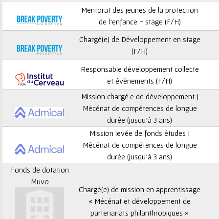
ê
Mentorat des jeunes de la protection
t
de l’enfance - stage (F/H)
Chargé(e) de Développement en stage
e
(F/H)
s
Responsable développement collecte
et évènements (F/H)
i
Mission chargé.e de développement |
c
Mécénat de compétences de longue
durée (jusqu’à 3 ans)
i
Mission levée de fonds études |
Mécénat de compétences de longue
durée (jusqu’à 3 ans)
Fonds de dotation
Muvo
Chargé(e) de mission en apprentissage
« Mécénat et développement de
partenariats philanthropiques »