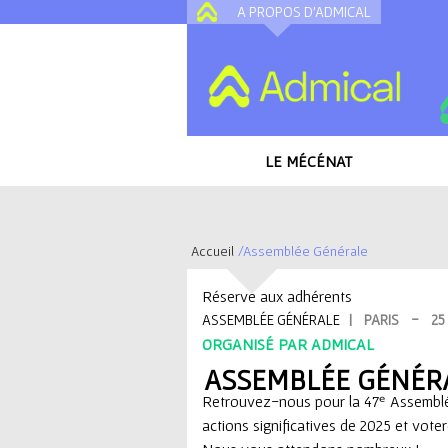
A PROPOS D'ADMICAL
LE MÉCÉNAT
Accueil
/
Assemblée Générale
V
Réservé aux adhérents
o
ASSEMBLÉE GÉNÉRALE
|
PARIS
-
25
ORGANISÉ PAR
ADMICAL
u
ASSEMBLÉE GÉNÉR
Retrouvez-nous pour la 47ᵉ Assemblée
s
actions significatives de 2025 et voter