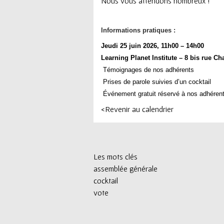
ê
Nous vous attendons nombreux !
t
Informations pratiques :
e
Jeudi 25 juin 2026, 11h00 – 14h00
Learning Planet Institute – 8 bis rue Ch
s
Témoignages de nos adhérents
Prises de parole suivies d’un cocktail
i
Événement gratuit réservé à nos adhéren
c
<Revenir au calendrier
i
Les mots clés
assemblée générale
cocktail
vote