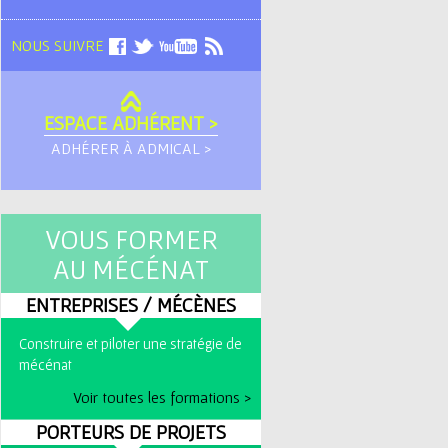
NOUS SUIVRE
ESPACE ADHÉRENT >
ADHÉRER À ADMICAL >
VOUS FORMER
AU MÉCÉNAT
ENTREPRISES / MÉCÈNES
Construire et piloter une stratégie de
mécénat
Voir toutes les formations >
PORTEURS DE PROJETS