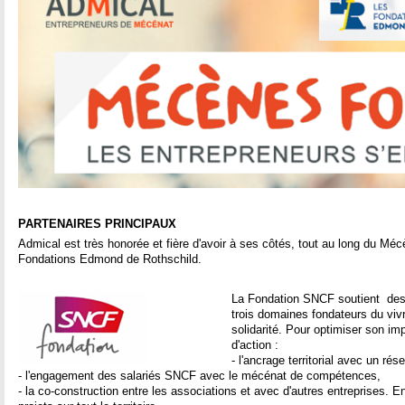
ê
t
e
s
i
c
PARTENAIRES PRINCIPAUX
i
Admical est très honorée et fière d'avoir à ses côtés, tout au long du M
Fondations Edmond de Rothschild.
La Fondation SNCF soutient des 
trois domaines fondateurs du vivre
solidarité. Pour optimiser son impa
d'action :
- l'ancrage territorial avec un ré
- l'engagement des salariés SNCF avec le mécénat de compétences,
- la co-construction entre les associations et avec d'autres entreprises. E