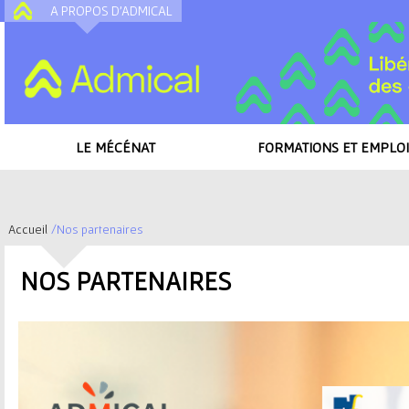
A PROPOS D'ADMICAL
A
LE MÉCÉNAT
FORMATIONS ET EMPLOI
Accueil
/
Nos partenaires
V
NOS PARTENAIRES
o
u
s