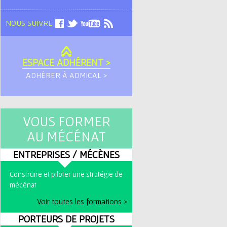
NOUS SUIVRE
ESPACE ADHÉRENT >
ADHÉRER À ADMICAL >
VOUS FORMER
AU MÉCÉNAT
ENTREPRISES / MÉCÈNES
Construire et piloter une stratégie de
mécénat
Voir toutes les formations >
PORTEURS DE PROJETS