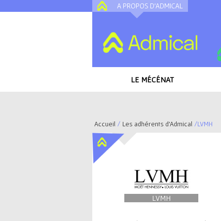
A PROPOS D'ADMICAL
LE MÉCÉNAT
Accueil
/
Les adhérents d'Admical
/
LVMH
V
o
u
LVMH
s