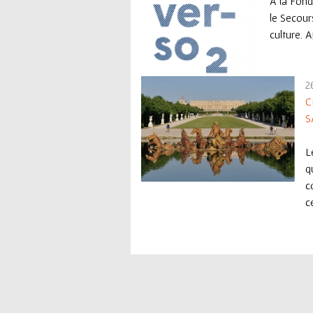
À la Fond
le Secours
culture. A
2
C
S
L
q
c
ce