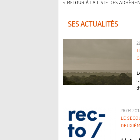
ê
< RETOUR À LA LISTE DES ADHÉRE
t
SES ACTUALITÉS
e
s
2
L
i
C
c
L
i
r
d
26.04.201
LE SECO
DEUXIÈM