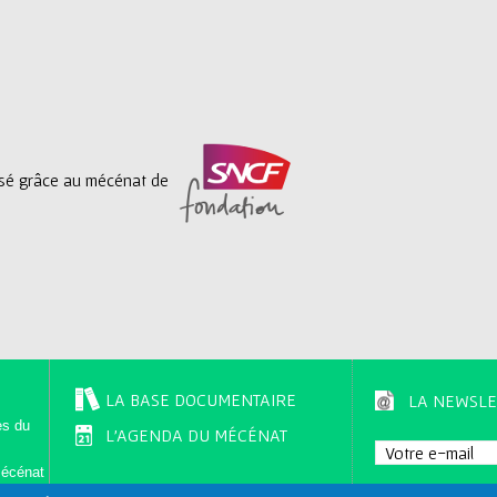
lisé grâce au mécénat de
LA BASE DOCUMENTAIRE
LA NEWSLE
es du
L'AGENDA DU MÉCÉNAT
mécénat
du