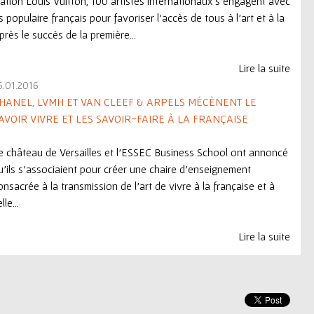
ation Louis Vuitton, 100 artistes internationaux s'engagent avec
 populaire français pour favoriser l'accès de tous à l'art et à la
près le succès de la première...
Lire la suite
6.01.2016
HANEL, LVMH ET VAN CLEEF & ARPELS MÉCÈNENT LE
AVOIR VIVRE ET LES SAVOIR-FAIRE À LA FRANÇAISE
e château de Versailles et l’ESSEC Business School ont annoncé
u’ils s’associaient pour créer une chaire d’enseignement
onsacrée à la transmission de l’art de vivre à la française et à
lle...
Lire la suite