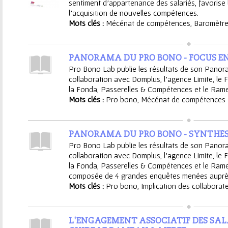
ê
sentiment d’appartenance des salariés, favorise l
l’acquisition de nouvelles compétences.
t
Mots clés :
Mécénat de compétences
,
Baromètr
e
PANORAMA DU PRO BONO - FOCUS EN
s
Pro Bono Lab publie les résultats de son Pano
collaboration avec Domplus, l'agence Limite, le F
i
la Fonda, Passerelles & Compétences et le Ram
Mots clés :
Pro bono
,
Mécénat de compétences
c
i
PANORAMA DU PRO BONO - SYNTHÈ
Pro Bono Lab publie les résultats de son Pano
collaboration avec Domplus, l'agence Limite, le F
la Fonda, Passerelles & Compétences et le Ram
composée de 4 grandes enquêtes menées auprès
Mots clés :
Pro bono
,
Implication des collaborat
L'ENGAGEMENT ASSOCIATIF DES SALAR