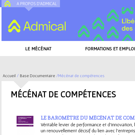
A PROPOS D'ADMICAL
A
LE MÉCÉNAT
FORMATIONS ET EMPLOI
Accueil
/
Base Documentaire
/
Mécénat de compétences
V
MÉCÉNAT DE COMPÉTENCES
o
u
LE BAROMÈTRE DU MÉCÉNAT DE COM
s
Véritable levier de performance et d’innovation
un renouvellement décisif du lien avec l’entrepris