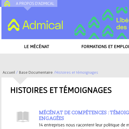
A PROPOS D'ADMICAL
A
LE MÉCÉNAT
FORMATIONS ET EMPLOI
Accueil
/
Base Documentaire
/
Histoires et témoignages
V
HISTOIRES ET TÉMOIGNAGES
o
u
MÉCÉNAT DE COMPÉTENCES : TÉMOIG
s
ENGAGÉES
14 entreprises nous racontent leur politique de