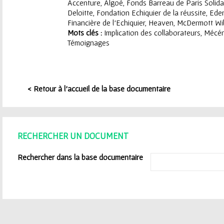
ê
Accenture, Algoé, Fonds Barreau de Paris Solida
Deloitte, Fondation Echiquier de la réussite, Ed
t
Financière de l'Echiquier, Heaven, McDermott Will
Mots clés :
Implication des collaborateurs
,
Mécén
e
Témoignages
s
i
< Retour à l'accueil de la base documentaire
c
i
RECHERCHER UN DOCUMENT
Rechercher dans la base documentaire