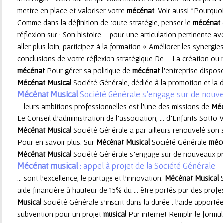
mettre en place et valoriser votre
mécénat
. Voir aussi "Pourquoi
e
Comme dans la définition de toute stratégie, penser le
mécénat
réflexion sur : Son histoire ... pour une articulation pertinente av
u
aller plus loin, participez à la formation « Améliorer les synergie
conclusions de votre réflexion stratégique De ... La création ou
r
mécénat
Pour gérer sa politique de
mécénat
l’entreprise dispose 
Mécénat
Musical
Société Générale, dédiée à la promotion et la dif
Mécénat
Musical
Société Générale s’engage sur de nouve
... leurs ambitions professionnelles est l’une des missions de
Méc
Le Conseil d’administration de l’association, ... d’Enfants Sotto
Mécénat
Musical
Société Générale a par ailleurs renouvelé son s
Pour en savoir plus: Sur
Mécénat
Musical
Société Générale
méc
Mécénat
Musical
Société Générale s’engage sur de nouveaux proj
Mécénat
musical
: appel à projet de la Société Générale
... sont l’excellence, le partage et l’innovation.
Mécénat
Musical
S
aide financière à hauteur de 15% du ... être portés par des prof
Musical
Société Générale s’inscrit dans la durée : l'aide apporté
subvention pour un projet
musical
Par internet Remplir le formul