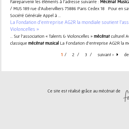
Faireparvenir les éléments à l'adresse suivante :
Mécénat
Music
/ MUS 189 rue d'Aubervilliers 75886 Paris Cedex 18 Pour en sav
Société Générale Appel à ...
La Fondation d’entreprise AG2R la mondiale soutient l’ass
Violoncelles »
... Sur l’association « Talents & Violoncelles »
mécénat
culturel 
classique
mécénat
musical
La Fondation d’entreprise AG2R la mon
1
2
3
suivant ›
de
P
a
g
Ce site est réalisé grâce au mécénat de
e
s