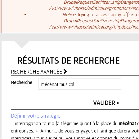
ê
DrupalRequestSanitizer::stripDangero
/var/www/vhosts/admical.org/httpdocs/inclu
t
s
Notice
: Trying to access array offset o
DrupalRequestSanitizer::stripDangero
e
/var/www/vhosts/admical.org/httpdocs/inclu
a
s
g
i
RÉSULTATS DE RECHERCHE
e
c
RECHERCHE AVANCÉE
d
i
Recherche
'
e
Définir votre stratégie
r
... interrogation tout à fait légitime quant à la place du
mécénat
d
entreprises. » Arthur ... de vous engager, et tant que durera vot
r
interrogez-vous sur ce qui vous motive et donnez du corps à votr