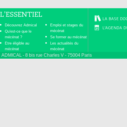
L'ESSENTIEL
LA BASE DO
Découvrez Admical
Emploi et stages du
L'AGENDA D
mécénat
Qu'est-ce que le
mécénat ?
Se former au mécénat
Etre éligible au
Les actualités du
mécénat
mécénat
ADMICAL - 8 bis rue Charles V - 75004 Paris