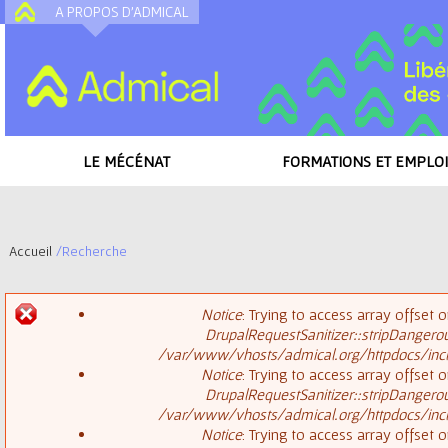
A PROPOS D'ADMICAL
A
LE MÉCÉNAT
FORMATIONS ET EMPLOI
Accueil
/
Recherche
V
Notice
: Trying to access array offset o
o
DrupalRequestSanitizer::stripDangero
M
/var/www/vhosts/admical.org/httpdocs/inclu
u
Notice
: Trying to access array offset o
DrupalRequestSanitizer::stripDangero
e
s
/var/www/vhosts/admical.org/httpdocs/inclu
Notice
: Trying to access array offset o
s