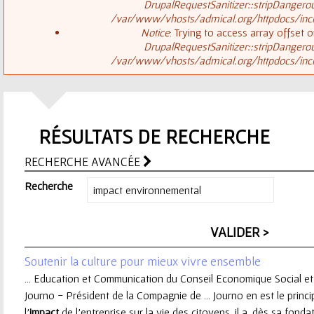
ê
DrupalRequestSanitizer::stripDangero
/var/www/vhosts/admical.org/httpdocs/inclu
t
s
Notice
: Trying to access array offset o
DrupalRequestSanitizer::stripDangero
e
/var/www/vhosts/admical.org/httpdocs/inclu
a
s
g
i
RÉSULTATS DE RECHERCHE
e
c
RECHERCHE AVANCÉE
d
i
Recherche
'
e
Soutenir la culture pour mieux vivre ensemble
r
... Education et Communication du Conseil Economique Social e
Journo - Président de la Compagnie de ... Journo en est le princi
r
l’
impact
de l’entreprise sur la vie des citoyens, il a, dès sa fondati