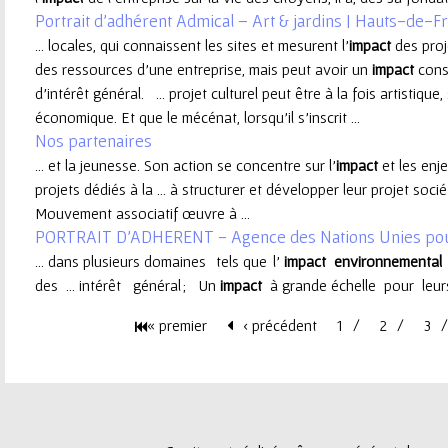
Portrait d’adhérent Admical – Art & jardins | Hauts-de-F
e
... locales, qui connaissent les sites et mesurent l’
impact
des proje
des ressources d’une entreprise, mais peut avoir un
impact
consi
u
d’intérêt général. ... projet culturel peut être à la fois artistique,
économique. Et que le mécénat, lorsqu’il s’inscrit ...
r
Nos partenaires
... et la jeunesse. Son action se concentre sur l’
impact
et les enj
projets dédiés à la ... à structurer et développer leur projet socié
Mouvement associatif œuvre à ...
PORTRAIT D'ADHERENT - Agence des Nations Unies pour
... dans plusieurs domaines tels que l’
impact
environnemental
des ... intérêt général ; Un
impact
à grande échelle pour leurs
« premier
‹ précédent
1
2
3
P
a
g