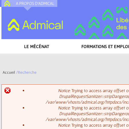
A PROPOS D'ADMICAL
A
LE MÉCÉNAT
FORMATIONS ET EMPLOI
Accueil
/
Recherche
V
Notice
: Trying to access array offset o
o
DrupalRequestSanitizer::stripDangero
M
/var/www/vhosts/admical.org/httpdocs/inclu
u
Notice
: Trying to access array offset o
DrupalRequestSanitizer::stripDangero
e
s
/var/www/vhosts/admical.org/httpdocs/inclu
Notice
: Trying to access array offset o
s