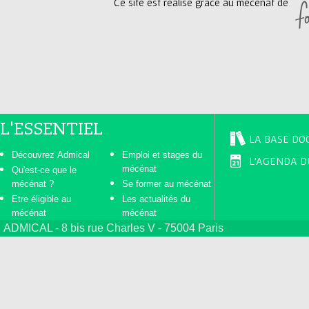
Ce site est réalisé grâce au mécénat de
e
s
L'ESSENTIEL
LA BASE DO
Découvrez Admical
Emploi et stages du
L'AGENDA D
mécénat
Qu'est-ce que le
mécénat ?
Se former au mécénat
Etre éligible au
Les actualités du
mécénat
mécénat
ADMICAL - 8 bis rue Charles V - 75004 Paris