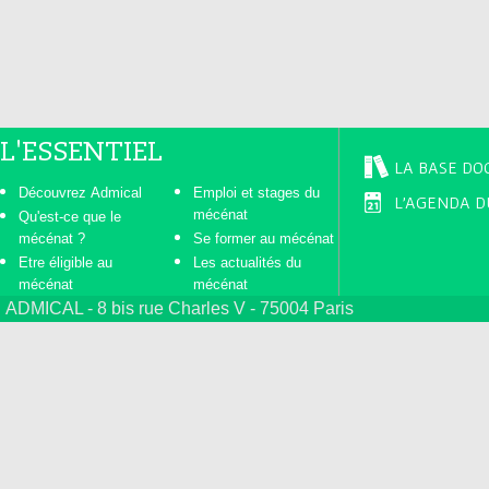
s
L'ESSENTIEL
LA BASE DO
Découvrez Admical
Emploi et stages du
L'AGENDA D
mécénat
Qu'est-ce que le
mécénat ?
Se former au mécénat
Etre éligible au
Les actualités du
mécénat
mécénat
ADMICAL - 8 bis rue Charles V - 75004 Paris