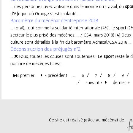
... des personnes avec autisme dans le monde du travail, du
spo
e
d’Afrique où Orange s’est implanté ...
Baromètre du mécénat d'entreprise 2018
u
... total), tout comme la solidarité internationale (4%), le
sport
(2%
secteur le plus prisé des mécènes, ... / CSA, mars 2018) [4] Deux
r
culture sont détaillés à la fin du baromètre Admical/CSA 2018 ...
Déconstruction des préjugés n°2
... ❌ Faux, toutes les causes sont soutenues ! Le
sport
reste le d
nombre de mécènes (c’est ...
« premier
‹ précédent
…
6
7
8
9
P
suivant ›
dernier »
a
g
Ce site est réalisé grâce au mécénat de
e