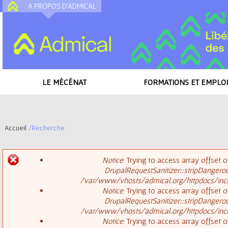
A PROPOS D'ADMICAL
A
LE MÉCÉNAT
FORMATIONS ET EMPLOI
Accueil
/
Recherche
V
Notice
: Trying to access array offset o
o
DrupalRequestSanitizer::stripDangero
M
/var/www/vhosts/admical.org/httpdocs/inclu
u
Notice
: Trying to access array offset o
DrupalRequestSanitizer::stripDangero
e
s
/var/www/vhosts/admical.org/httpdocs/inclu
Notice
: Trying to access array offset o
s