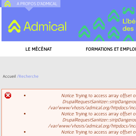
A PROPOS D'ADMICAL
A
LE MÉCÉNAT
FORMATIONS ET EMPLOI
Accueil
/
Recherche
V
Notice
: Trying to access array offset o
o
DrupalRequestSanitizer::stripDangero
M
/var/www/vhosts/admical.org/httpdocs/inclu
u
Notice
: Trying to access array offset o
DrupalRequestSanitizer::stripDangero
e
s
/var/www/vhosts/admical.org/httpdocs/inclu
Notice
: Trying to access array offset o
s