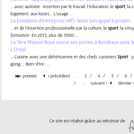
... avec autisme : insertion par le travail, l’éducation, le
sport
, la 
e
logement, aux loisirs… L’usage ...
La fondation d'entreprise WFS lance son appel à projets
u
... et de l'insertion professionnelle par la culture, le
sport
, la cit
formation. En 2015, plus de 5000 ...
r
La 1ère Maison Rose ouvre ses portes à Bordeaux avec le
L'Oréal
... Cuisine avec une diététicienne et des chefs cuisiniers
Sport
: y
gong … Bien-être : ...
« premier
‹ précédent
…
3
4
5
6
P
…
suivant ›
dernier 
a
g
Ce site est réalisé grâce au mécénat de
e