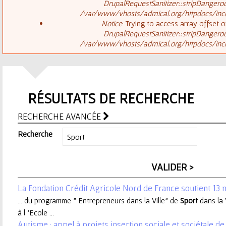
ê
DrupalRequestSanitizer::stripDangero
/var/www/vhosts/admical.org/httpdocs/inclu
t
s
Notice
: Trying to access array offset o
DrupalRequestSanitizer::stripDangero
e
/var/www/vhosts/admical.org/httpdocs/inclu
a
s
g
i
RÉSULTATS DE RECHERCHE
e
c
RECHERCHE AVANCÉE
d
i
Recherche
'
e
La Fondation Crédit Agricole Nord de France soutient 13 
r
... du programme " Entrepreneurs dans la Ville" de
Sport
dans la 
à l 'Ecole ...
r
Autisme : appel à projets insertion sociale et sociétale d