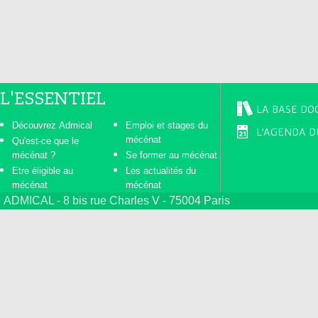
s
L'ESSENTIEL
LA BASE DO
Découvrez Admical
Emploi et stages du
L'AGENDA D
mécénat
Qu'est-ce que le
mécénat ?
Se former au mécénat
Etre éligible au
Les actualités du
mécénat
mécénat
ADMICAL - 8 bis rue Charles V - 75004 Paris