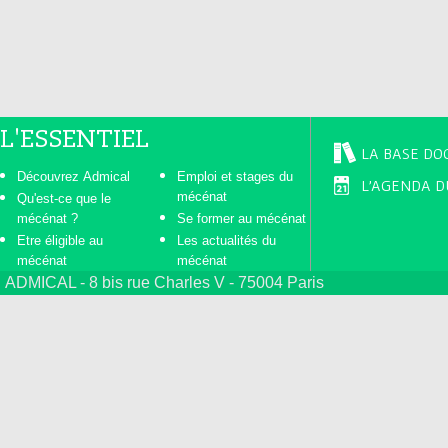
s
L'ESSENTIEL
LA BASE DO
Découvrez Admical
Emploi et stages du
L'AGENDA D
mécénat
Qu'est-ce que le
mécénat ?
Se former au mécénat
Etre éligible au
Les actualités du
mécénat
mécénat
ADMICAL - 8 bis rue Charles V - 75004 Paris