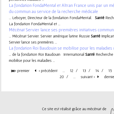
La fondation FondaMental et Altran France unis par un 
e
du commun au service de la recherche médicale
... Leboyer, Directeur de la fondation FondaMental.
Santé
Reche
u
La fondation FondaMental et ...
Mécénat Servier lance ses premières initiatives commun
r
... Mécénat Servier. Servier amérique latine Russie
Santé
Implica
Servier lance ses premières ...
La fondation Roi Baudouin se mobilise pour les maladies 
... de la fondation Roi Baudouin International
Santé
Recherche 
mobilise pour les maladies ...
« premier
‹ précédent
…
12
13
14
15
P
20
…
suivant ›
dernie
a
g
Ce site est réalisé grâce au mécénat de
e