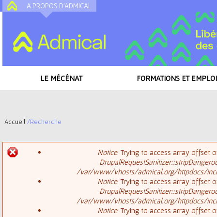
A PROPOS D'ADMICAL
A
LE MÉCÉNAT
FORMATIONS ET EMPLOI
Accueil
/
Recherche
V
Notice
: Trying to access array offset o
o
DrupalRequestSanitizer::stripDangero
M
/var/www/vhosts/admical.org/httpdocs/inclu
u
Notice
: Trying to access array offset o
DrupalRequestSanitizer::stripDangero
e
s
/var/www/vhosts/admical.org/httpdocs/inclu
Notice
: Trying to access array offset o
s