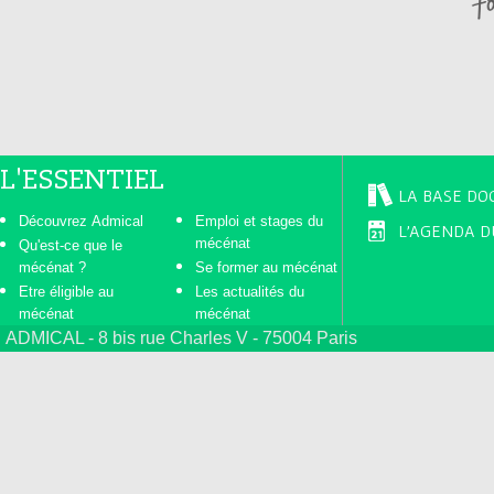
s
L'ESSENTIEL
LA BASE DO
Découvrez Admical
Emploi et stages du
L'AGENDA D
mécénat
Qu'est-ce que le
mécénat ?
Se former au mécénat
Etre éligible au
Les actualités du
mécénat
mécénat
ADMICAL - 8 bis rue Charles V - 75004 Paris