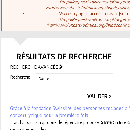
ê
DrupalRequestSanitizer::stripDangero
/var/www/vhosts/admical.org/httpdocs/inclu
t
s
Notice
: Trying to access array offset o
DrupalRequestSanitizer::stripDangero
e
/var/www/vhosts/admical.org/httpdocs/inclu
a
s
g
i
RÉSULTATS DE RECHERCHE
e
c
RECHERCHE AVANCÉE
d
i
Recherche
'
e
Grâce à la fondation Swisslife, des personnes malades d'
r
concert lyrique pour la première fois
... audio pour s’approprier le répertoire proposé.
Santé
Culture G
r
personnes malades ...