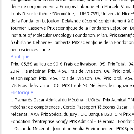
décerné conjointement à François Labourie et à Marcelo Viana
e
Louis D. sur le thème "Géométrie, ... UMR 7351, Université Nice-
de la Fondation Lefoulon-Delalande décerné conjointement à El
u
Tournier-Lasserve
Prix
scientifique de la Fondation Lefoulon-De
Institute of Molecular Oncology Foundation, Milan.
Prix
scientif
r
à Ghislaine Dehaene-Lambertz
Prix
scientifique de la Fondatio
neurosciences sur le ...
Boutique
Prix
: 85,5€ au lieu de 90 € Frais de livraison: 9€
Prix
Total: 94
2014 ... le mécénat.
Prix
: 4,5€ Frais de livraison: 0€
Prix
Total: 
et son impact.
Prix
: 9,5€ Frais de livraison: 0€
Prix
Total: 9,5€
7€ Frais de livraison: 0€
Prix
Total: 7€ Mécènes, le magazine de
Historique
... Palmarès Oscar Admical du Mécénat : L'Oréal
Prix
Admical PM
mécénat de compétences : Cercle Passeport Télécoms Oscar ... 
Mécénat : AXA
Prix
Spécial du Jury : CIC Banque BSD-CIN
Prix
A
Fondation d’entreprise Somfy
Prix
Admical - Télérama : Fondatio
... Oscar du Mécénat : fondation Veolia Environnement
Prix
Spéci