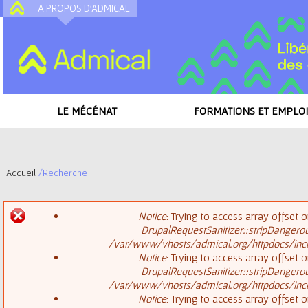
A PROPOS D'ADMICAL
A
LE MÉCÉNAT
FORMATIONS ET EMPLOI
Accueil
/
Recherche
V
Notice
: Trying to access array offset o
o
DrupalRequestSanitizer::stripDangero
M
/var/www/vhosts/admical.org/httpdocs/inclu
u
Notice
: Trying to access array offset o
DrupalRequestSanitizer::stripDangero
e
s
/var/www/vhosts/admical.org/httpdocs/inclu
Notice
: Trying to access array offset o
s