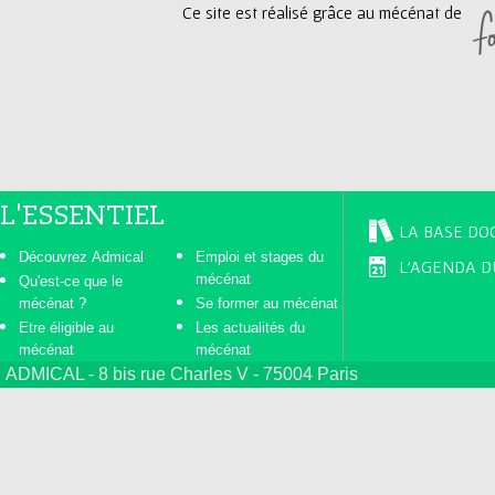
g
Ce site est réalisé grâce au mécénat de
e
s
L'ESSENTIEL
LA BASE DO
Découvrez Admical
Emploi et stages du
L'AGENDA D
mécénat
Qu'est-ce que le
mécénat ?
Se former au mécénat
Etre éligible au
Les actualités du
mécénat
mécénat
ADMICAL - 8 bis rue Charles V - 75004 Paris