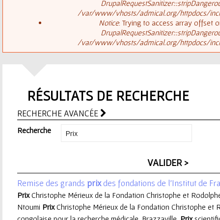
ê
DrupalRequestSanitizer::stripDangero
/var/www/vhosts/admical.org/httpdocs/inclu
t
s
Notice
: Trying to access array offset o
DrupalRequestSanitizer::stripDangero
e
/var/www/vhosts/admical.org/httpdocs/inclu
a
s
g
i
RÉSULTATS DE RECHERCHE
e
c
RECHERCHE AVANCÉE
d
i
Recherche
'
e
Remise des grands
prix
des fondations de l'Institut de Fr
r
Prix
Christophe Mérieux de la Fondation Christophe et Rodolph
Ntoumi
Prix
Christophe Mérieux de la Fondation Christophe et R
r
congolaise pour la recherche médicale, Brazzaville.
Prix
scientif