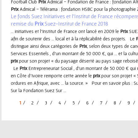
Football Club
Prix
Admical - Fondation de France : fondation Alt
Prix
Admical - Télérama : fondation HSBC pour la photographie 2
Le fonds Suez Initiatives et l’Institut de France récompens
remise du
Prix
Suez-Institut de France 2018
... initiatives et l’Institut de France ont lancé en 2009 le
Prix
SUEZ 
afin de soutenir des ... local et à la réplicabilité des projets. Le
P
distingue ainsi deux catégories de
Prix
, selon deux types de ca
Services Essentiels , d'un montant de 50 000 €, qui ... et la cul
prix
pour son projet « du paysage déserté au pays sage reboisé »
Le
Prix
Entrepreneuriat Social , d'un montant de 50 000 € qui
en Côte d’Ivoire remporte cette année le
prix
pour son projet « 
ordures en Afrique, avec ... la source. » Pour en savoir plus : S
Sur la Fondation Suez Sur ...
1
2
3
4
5
6
7
8
9
P
a