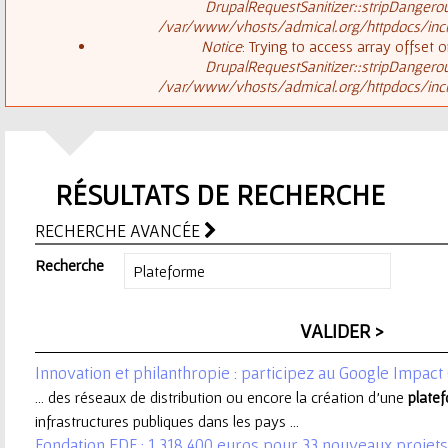
ê
DrupalRequestSanitizer::stripDangero
/var/www/vhosts/admical.org/httpdocs/inclu
t
s
Notice
: Trying to access array offset o
DrupalRequestSanitizer::stripDangero
e
/var/www/vhosts/admical.org/httpdocs/inclu
a
s
g
i
RÉSULTATS DE RECHERCHE
e
c
RECHERCHE AVANCÉE
d
i
Recherche
'
e
Innovation et philanthropie : participez au Google Impact
r
... des réseaux de distribution ou encore la création d’une
plate
infrastructures publiques dans les pays ...
r
Fondation EDF : 1 318 400 euros pour 33 nouveaux projets