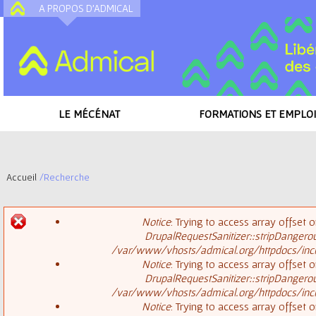
A PROPOS D'ADMICAL
A
LE MÉCÉNAT
FORMATIONS ET EMPLOI
Accueil
/
Recherche
V
Notice
: Trying to access array offset o
o
DrupalRequestSanitizer::stripDangero
M
/var/www/vhosts/admical.org/httpdocs/inclu
u
Notice
: Trying to access array offset o
DrupalRequestSanitizer::stripDangero
e
s
/var/www/vhosts/admical.org/httpdocs/inclu
Notice
: Trying to access array offset o
s