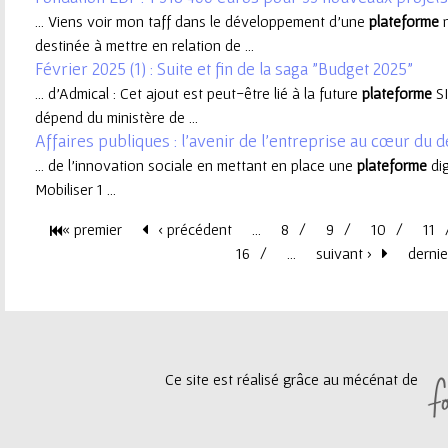
... Viens voir mon taff dans le développement d'une
plateforme
n
e
destinée à mettre en relation de ...
Février 2025 (1) : Suite et fin de la saga "Budget 2025"
u
... d’Admical : Cet ajout est peut-être lié à la future
plateforme
SI
dépend du ministère de ...
r
Affaires publiques : l’avenir de l’entreprise au cœur du 
... de l’innovation sociale en mettant en place une
plateforme
di
Mobiliser 1 ...
« premier
‹ précédent
…
8
9
10
11
P
16
…
suivant ›
dernie
a
g
Ce site est réalisé grâce au mécénat de
e
s