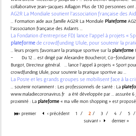
collaborative Jean-Jacques Aillagon Plus de 130 personnes ont ..
e
AG2R La Mondiale soutient l’association française des Ai
... Formation aide aux famille AG2R La Mondiale
Plateforme
AG2R
u
l’association française des Aidants ...
La Fondation d’entreprise FDJ lance l’appel à projets « Spo
r
plateforme
de crowdfunding Ulule, pour soutenir la prati
... leurs projets favorisant la pratique sportive sur la
plateforme
U
- Du 12 ... est dirigé par Alexandre Boucherot, Co-fondateur
Burgot, Directeur général. ... lance l’appel à projets « Sport pour
crowdfunding Ulule, pour soutenir la pratique sportive au ...
La Poste et les grands groupes se mobilisent face à la cr
... soutenir notamment : Les professionnels de santé : La
platef
www.maladiecoronavirus.fr a été développée par ... assurée 6 
proximité : La
plateforme
« ma ville mon shopping » est proposée
« premier
‹ précédent
1
2
3
4
5
P
suivant ›
dernier »
a