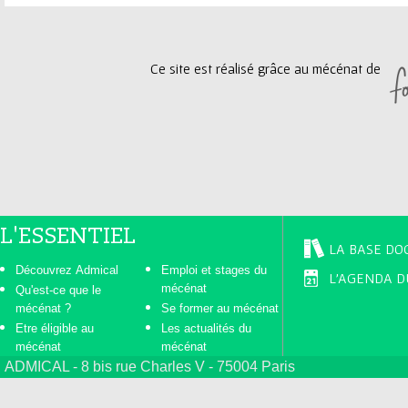
g
Ce site est réalisé grâce au mécénat de
e
s
L'ESSENTIEL
LA BASE DO
Découvrez Admical
Emploi et stages du
L'AGENDA D
mécénat
Qu'est-ce que le
mécénat ?
Se former au mécénat
Etre éligible au
Les actualités du
mécénat
mécénat
ADMICAL - 8 bis rue Charles V - 75004 Paris