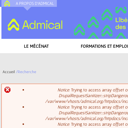
A PROPOS D'ADMICAL
A
LE MÉCÉNAT
FORMATIONS ET EMPLOI
Accueil
/
Recherche
V
Notice
: Trying to access array offset o
o
DrupalRequestSanitizer::stripDangero
M
/var/www/vhosts/admical.org/httpdocs/inclu
u
Notice
: Trying to access array offset o
DrupalRequestSanitizer::stripDangero
e
s
/var/www/vhosts/admical.org/httpdocs/inclu
Notice
: Trying to access array offset o
s