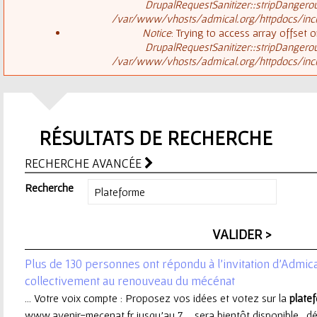
ê
DrupalRequestSanitizer::stripDangero
/var/www/vhosts/admical.org/httpdocs/inclu
t
s
Notice
: Trying to access array offset o
DrupalRequestSanitizer::stripDangero
e
/var/www/vhosts/admical.org/httpdocs/inclu
a
s
g
i
RÉSULTATS DE RECHERCHE
e
c
RECHERCHE AVANCÉE
d
i
Recherche
'
e
Plus de 130 personnes ont répondu à l’invitation d’Admica
r
collectivement au renouveau du mécénat
... Votre voix compte : Proposez vos idées et votez sur la
plate
r
www.avenir-mecenat.fr jusqu’au 7 ... sera bientôt disponible. 