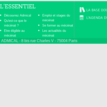
L'ESSENTIEL
LA BASE DO
Découvrez Admical
Emploi et stages du
L'AGENDA D
mécénat
Qu'est-ce que le
mécénat ?
Se former au mécénat
Etre éligible au
Les actualités du
mécénat
mécénat
ADMICAL - 8 bis rue Charles V - 75004 Paris