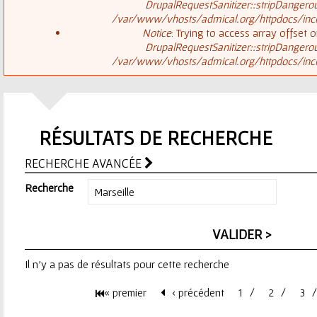
ê
DrupalRequestSanitizer::stripDangero
/var/www/vhosts/admical.org/httpdocs/inclu
t
s
Notice
: Trying to access array offset o
DrupalRequestSanitizer::stripDangero
e
/var/www/vhosts/admical.org/httpdocs/inclu
a
s
g
i
RÉSULTATS DE RECHERCHE
e
c
RECHERCHE AVANCÉE
d
i
Recherche
'
e
Il n'y a pas de résultats pour cette recherche
r
« premier
‹ précédent
1
2
3
r
P