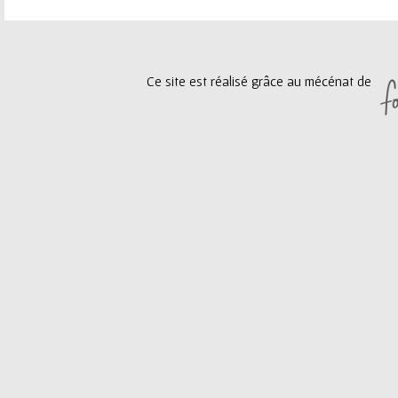
e
a
u
g
Ce site est réalisé grâce au mécénat de
r
e
s