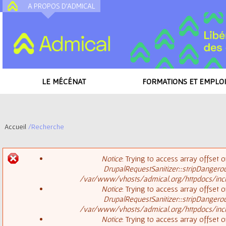
A PROPOS D'ADMICAL
A
LE MÉCÉNAT
FORMATIONS ET EMPLOI
Accueil
/
Recherche
V
Notice
: Trying to access array offset o
o
DrupalRequestSanitizer::stripDangero
M
/var/www/vhosts/admical.org/httpdocs/inclu
u
Notice
: Trying to access array offset o
DrupalRequestSanitizer::stripDangero
e
s
/var/www/vhosts/admical.org/httpdocs/inclu
Notice
: Trying to access array offset o
s