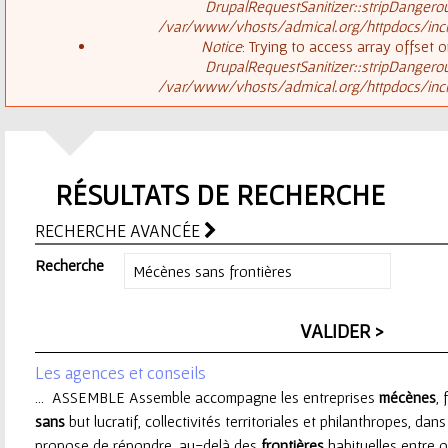
ê
DrupalRequestSanitizer::stripDangero
/var/www/vhosts/admical.org/httpdocs/inclu
t
s
Notice
: Trying to access array offset o
DrupalRequestSanitizer::stripDangero
e
/var/www/vhosts/admical.org/httpdocs/inclu
a
s
g
i
RÉSULTATS DE RECHERCHE
e
c
RECHERCHE AVANCÉE
d
i
Recherche
'
e
Les agences et conseils
r
... ASSEMBLE Assemble accompagne les entreprises
mécènes
,
sans
but lucratif, collectivités territoriales et philanthropes, dans
r
propose de répondre, au-delà des
frontières
habituelles entre o