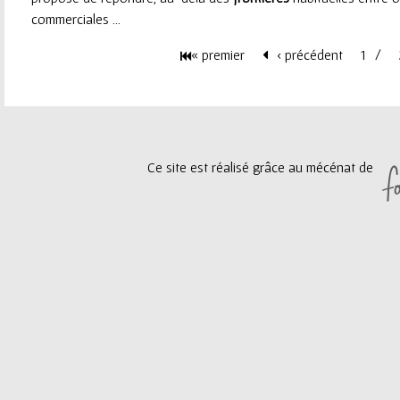
commerciales ...
e
« premier
‹ précédent
1
u
P
r
a
g
Ce site est réalisé grâce au mécénat de
e
s