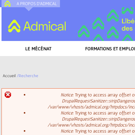
A PROPOS D'ADMICAL
A
LE MÉCÉNAT
FORMATIONS ET EMPLOI
Accueil
/
Recherche
V
Notice
: Trying to access array offset o
o
DrupalRequestSanitizer::stripDangero
M
/var/www/vhosts/admical.org/httpdocs/inclu
u
Notice
: Trying to access array offset o
DrupalRequestSanitizer::stripDangero
e
s
/var/www/vhosts/admical.org/httpdocs/inclu
Notice
: Trying to access array offset o
s