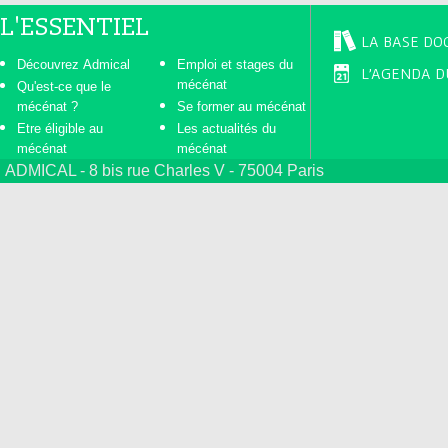
L'ESSENTIEL
LA BASE DO
Découvrez Admical
Emploi et stages du
L'AGENDA D
mécénat
Qu'est-ce que le
mécénat ?
Se former au mécénat
Etre éligible au
Les actualités du
mécénat
mécénat
ADMICAL - 8 bis rue Charles V - 75004 Paris