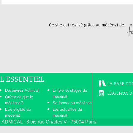
a
g
Ce site est réalisé grâce au mécénat de
e
s
L'ESSENTIEL
LA BASE DO
Découvrez Admical
Emploi et stages du
L'AGENDA D
mécénat
Qu'est-ce que le
mécénat ?
Se former au mécénat
Etre éligible au
Les actualités du
mécénat
mécénat
ADMICAL - 8 bis rue Charles V - 75004 Paris