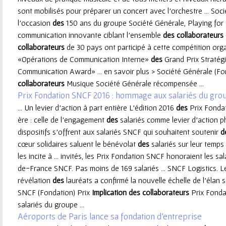
sont mobilisés pour préparer un concert avec l’orchestre ... Soc
e
l’occasion
des
150 ans du groupe Société Générale, Playing for sa
communication innovante ciblant l’ensemble
des
collaborateurs
u
collaborateurs
de 30 pays ont participé à cette compétition organ
«Opérations de Communication Interne»
des
Grand Prix Stratégi
r
Communication Award» ... en savoir plus > Société Générale (F
collaborateurs
Musique Société Générale récompensée ...
Prix Fondation SNCF 2016 : hommage aux salariés du gro
... Un levier d'action à part entière L’édition 2016
des
Prix Fonda
ère : celle de l’engagement
des
salariés comme levier d’action p
dispositifs s’offrent aux salariés SNCF qui souhaitent soutenir
d
cœur solidaires saluent le bénévolat
des
salariés sur leur temps
les incite à ... invités, les Prix Fondation SNCF honoraient les sa
de-France SNCF. Pas moins de 169 salariés ... SNCF Logistics. L
révélation
des
lauréats a confirmé la nouvelle échelle de l’élan s
SNCF (Fondation) Prix
Implication
des
collaborateurs
Prix Fonda
salariés du groupe ...
Aéroports de Paris lance sa fondation d'entreprise