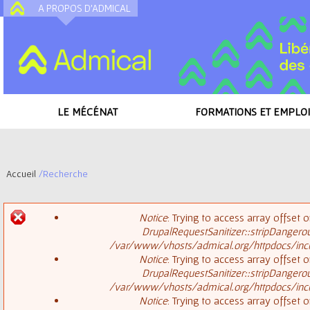
A PROPOS D'ADMICAL
A
LE MÉCÉNAT
FORMATIONS ET EMPLOI
Accueil
/
Recherche
V
Notice
: Trying to access array offset o
o
DrupalRequestSanitizer::stripDangero
M
/var/www/vhosts/admical.org/httpdocs/inclu
u
Notice
: Trying to access array offset o
DrupalRequestSanitizer::stripDangero
e
s
/var/www/vhosts/admical.org/httpdocs/inclu
Notice
: Trying to access array offset o
s