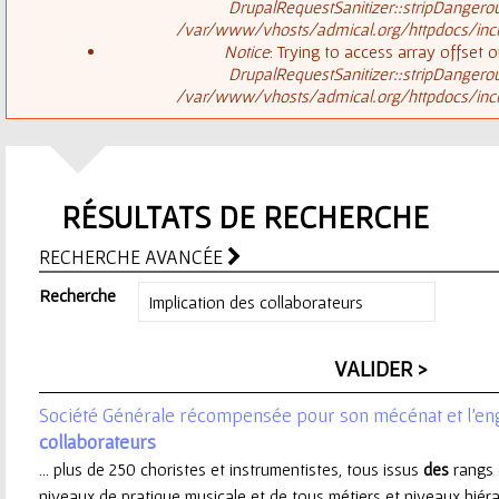
ê
DrupalRequestSanitizer::stripDangero
/var/www/vhosts/admical.org/httpdocs/inclu
t
s
Notice
: Trying to access array offset o
DrupalRequestSanitizer::stripDangero
e
/var/www/vhosts/admical.org/httpdocs/inclu
a
s
g
i
RÉSULTATS DE RECHERCHE
e
c
RECHERCHE AVANCÉE
d
i
Recherche
'
e
Société Générale récompensée pour son mécénat et l'e
r
collaborateurs
... plus de 250 choristes et instrumentistes, tous issus
des
rangs 
r
niveaux de pratique musicale et de tous métiers et niveaux hiér