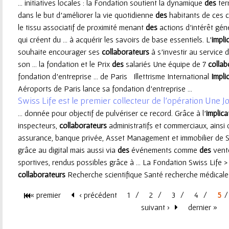
... initiatives locales : la Fondation soutient la dynamique
des
ter
dans le but d'améliorer la vie quotidienne
des
habitants de ces 
le tissu associatif de proximité menant
des
actions d'intérêt gén
qui créent du ... à acquérir les savoirs de base essentiels. L'
impli
souhaite encourager ses
collaborateurs
à s'investir au service 
son ... la fondation et le Prix
des
salariés Une équipe de 7
collab
fondation d’entreprise ... de Paris Illettrisme International
Impli
Aéroports de Paris lance sa fondation d'entreprise ...
Swiss Life est le premier collecteur de l’opération Une Jo
... donnée pour objectif de pulvériser ce record. Grâce à l'
implica
inspecteurs,
collaborateurs
administratifs et commerciaux, ainsi
assurance, banque privée, Asset Management et immobilier de Swis
grâce au digital mais aussi via
des
événements comme
des
vente
sportives, rendus possibles grâce à ... La Fondation Swiss Life >
collaborateurs
Recherche scientifique Santé recherche médicale S
« premier
‹ précédent
1
2
3
4
5
P
suivant ›
dernier »