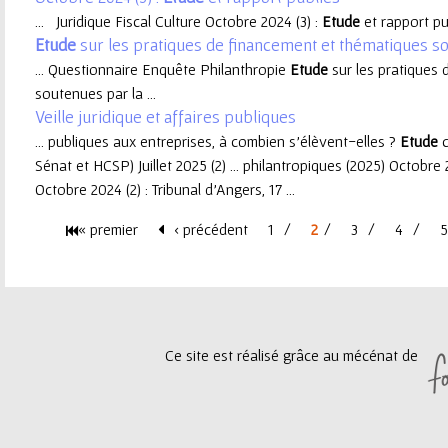
... Juridique Fiscal Culture Octobre 2024 (3) :
Etude
et rapport pub
e
Etude
sur les pratiques de financement et thématiques so
... Questionnaire Enquête Philanthropie
Etude
sur les pratiques 
u
soutenues par la ...
Veille juridique et affaires publiques
r
... publiques aux entreprises, à combien s'élèvent-elles ?
Etude
c
Sénat et HCSP) Juillet 2025 (2) ... philantropiques (2025) Octobre 
Octobre 2024 (2) : Tribunal d'Angers, 17 ...
« premier
‹ précédent
1
2
3
4
5
P
a
g
Ce site est réalisé grâce au mécénat de
e
s