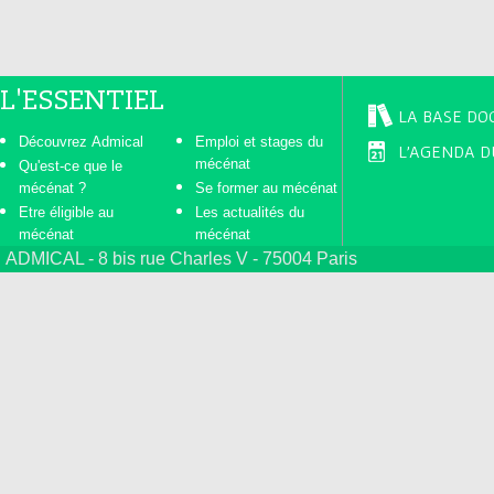
L'ESSENTIEL
LA BASE DO
Découvrez Admical
Emploi et stages du
L'AGENDA D
mécénat
Qu'est-ce que le
mécénat ?
Se former au mécénat
Etre éligible au
Les actualités du
mécénat
mécénat
ADMICAL - 8 bis rue Charles V - 75004 Paris