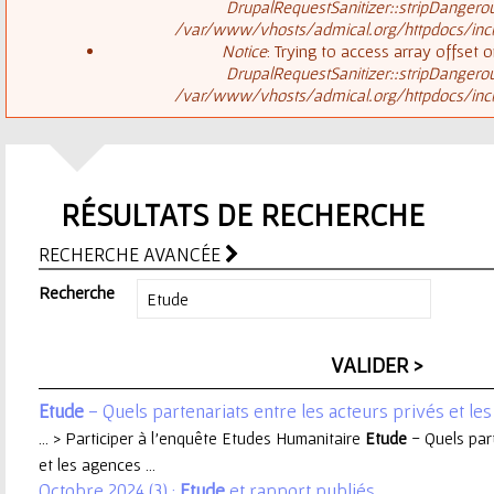
ê
DrupalRequestSanitizer::stripDangero
/var/www/vhosts/admical.org/httpdocs/inclu
t
s
Notice
: Trying to access array offset o
DrupalRequestSanitizer::stripDangero
e
/var/www/vhosts/admical.org/httpdocs/inclu
a
s
g
i
RÉSULTATS DE RECHERCHE
e
c
RECHERCHE AVANCÉE
d
i
Recherche
'
e
Etude
- Quels partenariats entre les acteurs privés et le
r
... > Participer à l'enquête Etudes Humanitaire
Etude
- Quels part
et les agences ...
r
Octobre 2024 (3) :
Etude
et rapport publiés