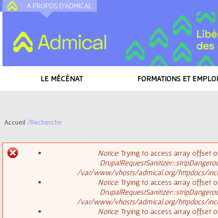
A PROPOS D'ADMICAL
A
LE MÉCÉNAT
FORMATIONS ET EMPLOI
Accueil
/
Recherche
V
Notice
: Trying to access array offset o
o
DrupalRequestSanitizer::stripDangero
M
/var/www/vhosts/admical.org/httpdocs/inclu
u
Notice
: Trying to access array offset o
DrupalRequestSanitizer::stripDangero
e
s
/var/www/vhosts/admical.org/httpdocs/inclu
Notice
: Trying to access array offset o
s