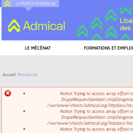
A PROPOS D'ADMICAL
A
LE MÉCÉNAT
FORMATIONS ET EMPLOI
Accueil
/
Recherche
V
Notice
: Trying to access array offset o
o
DrupalRequestSanitizer::stripDangero
M
/var/www/vhosts/admical.org/httpdocs/inclu
u
Notice
: Trying to access array offset o
DrupalRequestSanitizer::stripDangero
e
s
/var/www/vhosts/admical.org/httpdocs/inclu
Notice
: Trying to access array offset o
s