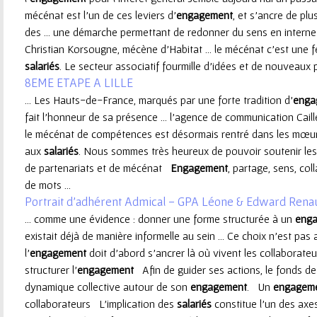
mécénat est l’un de ces leviers d’
engagement
, et s’ancre de plu
e
des ... une démarche permettant de redonner du sens en intern
Christian Korsougne, mécène d’Habitat ... le mécénat c’est une 
u
salariés
. Le secteur associatif fourmille d’idées et de nouveaux pr
8EME ETAPE A LILLE
r
... Les Hauts-de-France, marqués par une forte tradition d’
enga
fait l'honneur de sa présence ... l’agence de communication Cai
le mécénat de compétences est désormais rentré dans les mœur
aux
salariés
. Nous sommes très heureux de pouvoir soutenir les
de partenariats et de mécénat
Engagement
, partage, sens, coll
de mots ...
Portrait d’adhérent Admical - GPA Léone & Edward Rena
... comme une évidence : donner une forme structurée à un
eng
existait déjà de manière informelle au sein ... Ce choix n’est pas 
l’
engagement
doit d’abord s’ancrer là où vivent les collaborateu
structurer l’
engagement
Afin de guider ses actions, le fonds de d
dynamique collective autour de son
engagement
. Un
engagem
collaborateurs L’implication des
salariés
constitue l’un des ax