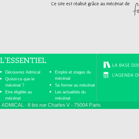
Ce site est réalisé grâce au mécénat de
e
s
L'ESSENTIEL
LA BASE DO
Découvrez Admical
Emploi et stages du
L'AGENDA D
mécénat
Qu'est-ce que le
mécénat ?
Se former au mécénat
Etre éligible au
Les actualités du
mécénat
mécénat
ADMICAL - 8 bis rue Charles V - 75004 Paris