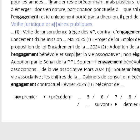
pour les années ... financier reste prédominant, mais plusieurs f
à émerger : dons en nature, participation ponctuelle à ... que s’il 
l’
engagement
reste uniquement porté par la direction, il perd de s
Veille juridique et affaires publiques
... (1) : Veille de jurisprudence (règle des 4P, contrat d'
engagemen
Lancement d'une mission ... Mai 2025 (1) : Projet de loi Emploi d
proposition de loi Encadrement de la ... 2024 (2) : Adoption de la
l'
engagement
bénévole et simplifier la vie associative" ; non éligib
Adoption par le Sénat de la PPL Soutenir l'
engagement
bénévole 
associations ... de la vie associative Mars 2024 (1) : Soutenir l'
en
vie associative ; les chiffres de la ... Cabinets de conseil et mé
engagement
contractuel Février 2024 (1) : Mécénat de ...
« premier
‹ précédent
…
5
6
7
8
P
…
suivant ›
dernier 
a
g