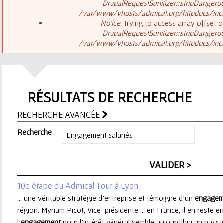
ê
DrupalRequestSanitizer::stripDangero
/var/www/vhosts/admical.org/httpdocs/inclu
t
s
Notice
: Trying to access array offset o
DrupalRequestSanitizer::stripDangero
e
/var/www/vhosts/admical.org/httpdocs/inclu
a
s
g
i
RÉSULTATS DE RECHERCHE
e
c
RECHERCHE AVANCÉE
d
i
Recherche
'
e
10e étape du Admical Tour à Lyon
r
... une véritable stratégie d’entreprise et témoigne d’un
engagem
région. Myriam Picot, Vice-présidente ... en France, il en reste
r
l’
engagement
pour l’intérêt général semble aujourd’hui un passa