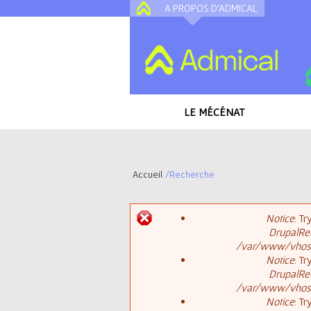
A PROPOS D'ADMICAL
LE MÉCÉNAT
Accueil
/
Recherche
V
Notice
: T
o
DrupalReq
M
/var/www/vhosts
u
Notice
: T
DrupalReq
e
s
/var/www/vhosts
Notice
: T
s