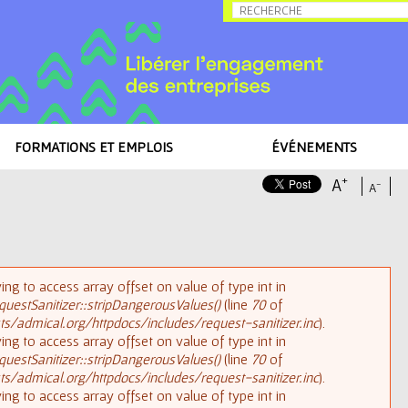
Allez au contenu
FORMATIONS ET EMPLOIS
ÉVÉNEMENTS
+
A
-
A
rying to access array offset on value of type int in
uestSanitizer::stripDangerousValues()
(line
70
of
/admical.org/httpdocs/includes/request-sanitizer.inc
).
rying to access array offset on value of type int in
uestSanitizer::stripDangerousValues()
(line
70
of
/admical.org/httpdocs/includes/request-sanitizer.inc
).
rying to access array offset on value of type int in