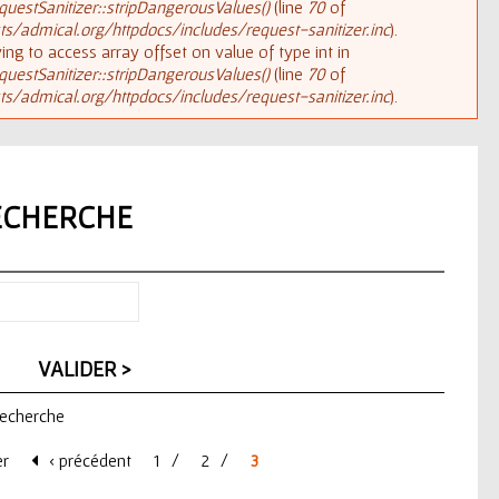
uestSanitizer::stripDangerousValues()
(line
70
of
/admical.org/httpdocs/includes/request-sanitizer.inc
).
rying to access array offset on value of type int in
uestSanitizer::stripDangerousValues()
(line
70
of
/admical.org/httpdocs/includes/request-sanitizer.inc
).
ECHERCHE
 recherche
er
‹ précédent
1
2
3