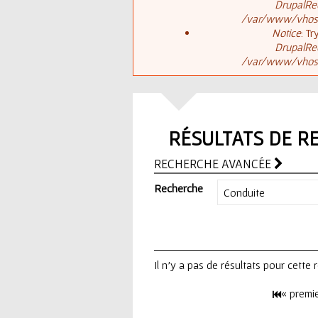
ê
DrupalReq
/var/www/vhosts
t
s
Notice
: T
DrupalReq
e
/var/www/vhosts
a
s
g
i
RÉSULTATS DE R
e
c
RECHERCHE AVANCÉE
d
i
Recherche
'
e
Il n'y a pas de résultats pour cette
r
« premi
r
P