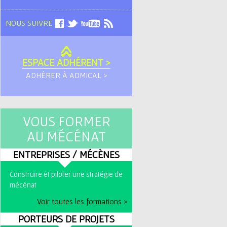
NOUS SUIVRE
ESPACE ADHÉRENT >
ADHÉRER À ADMICAL >
VOUS FORMER
AU MÉCÉNAT
ENTREPRISES / MÉCÈNES
Construire et piloter une stratégie de
mécénat
Voir toutes les formations >
PORTEURS DE PROJETS