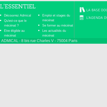
L'ESSENTIEL
LA BASE DO
Découvrez Admical
Emploi et stages du
L'AGENDA D
mécénat
Qu'est-ce que le
mécénat ?
Se former au mécénat
Etre éligible au
Les actualités du
mécénat
mécénat
ADMICAL - 8 bis rue Charles V - 75004 Paris