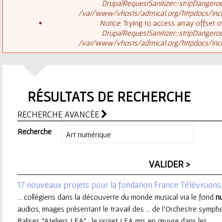
ê
DrupalRequestSanitizer::stripDangero
/var/www/vhosts/admical.org/httpdocs/inclu
t
s
Notice
: Trying to access array offset o
DrupalRequestSanitizer::stripDangero
e
/var/www/vhosts/admical.org/httpdocs/inclu
a
s
g
i
RÉSULTATS DE RECHERCHE
e
c
RECHERCHE AVANCÉE
d
i
Recherche
'
e
17 nouveaux projets pour la fondation France Télévisions
r
... collégiens dans la découverte du monde musical via le fond
n
audios, images présentant le travail des ... de l’Orchestre symp
r
Balises "Ateliers LEA" : le projet LEA mis en œuvre dans les ...