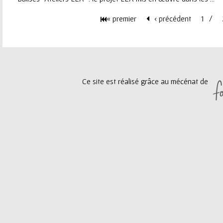
e
« premier
‹ précédent
1
P
u
a
r
g
Ce site est réalisé grâce au mécénat de
e
s