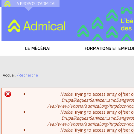
A PROPOS D'ADMICAL
A
LE MÉCÉNAT
FORMATIONS ET EMPLOI
Accueil
/
Recherche
V
Notice
: Trying to access array offset o
o
DrupalRequestSanitizer::stripDangero
M
/var/www/vhosts/admical.org/httpdocs/inclu
u
Notice
: Trying to access array offset o
DrupalRequestSanitizer::stripDangero
e
s
/var/www/vhosts/admical.org/httpdocs/inclu
Notice
: Trying to access array offset o
s