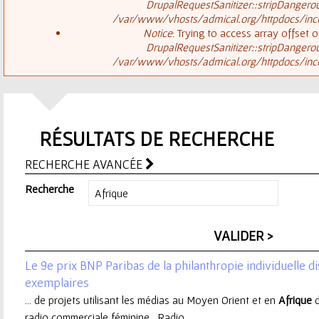
ê
DrupalRequestSanitizer::stripDangero
/var/www/vhosts/admical.org/httpdocs/inclu
t
s
Notice
: Trying to access array offset o
DrupalRequestSanitizer::stripDangero
e
/var/www/vhosts/admical.org/httpdocs/inclu
a
s
g
i
RÉSULTATS DE RECHERCHE
e
c
RECHERCHE AVANCÉE
d
i
Recherche
'
e
Le 9e prix BNP Paribas de la philanthropie individuelle d
r
exemplaires
... de projets utilisant les médias au Moyen Orient et en
Afrique
d
r
radio commerciale féminine, Radio ...