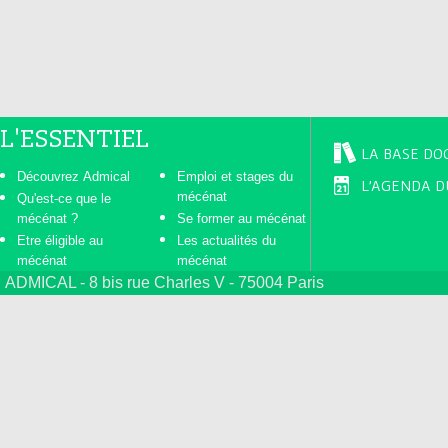
s
L'ESSENTIEL
LA BASE DO
Découvrez Admical
Emploi et stages du
L'AGENDA D
mécénat
Qu'est-ce que le
mécénat ?
Se former au mécénat
Etre éligible au
Les actualités du
mécénat
mécénat
ADMICAL - 8 bis rue Charles V - 75004 Paris