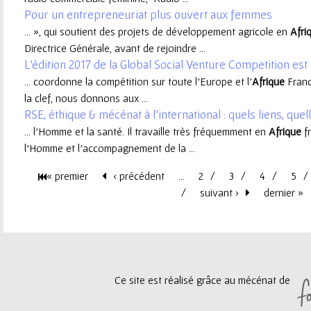
Pour un entrepreneuriat plus ouvert aux femmes
e
... », qui soutient des projets de développement agricole en
Afri
Directrice Générale, avant de rejoindre ...
u
L'édition 2017 de la Global Social Venture Competition est 
... coordonne la compétition sur toute l’Europe et l’
Afrique
Franc
r
la clef, nous donnons aux ...
RSE, éthique & mécénat à l’international : quels liens, que
... l’Homme et la santé. Il travaille très fréquemment en
Afrique
fr
l’Homme et l’accompagnement de la ...
« premier
‹ précédent
…
2
3
4
5
P
suivant ›
dernier »
a
g
Ce site est réalisé grâce au mécénat de
e