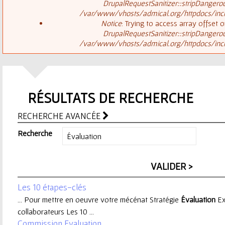
ê
DrupalRequestSanitizer::stripDangero
/var/www/vhosts/admical.org/httpdocs/inclu
t
s
Notice
: Trying to access array offset o
DrupalRequestSanitizer::stripDangero
e
/var/www/vhosts/admical.org/httpdocs/inclu
a
s
g
i
RÉSULTATS DE RECHERCHE
e
c
RECHERCHE AVANCÉE
d
i
Recherche
'
e
Les 10 étapes-clés
r
... Pour mettre en oeuvre votre mécénat Stratégie
Évaluation
Ex
collaborateurs Les 10 ...
r
Commission Evaluation