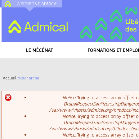
A PROPOS D'ADMICAL
A
LE MÉCÉNAT
FORMATIONS ET EMPLOI
Accueil
/
Recherche
V
Notice
: Trying to access array offset o
o
DrupalRequestSanitizer::stripDangero
M
/var/www/vhosts/admical.org/httpdocs/inclu
u
Notice
: Trying to access array offset o
DrupalRequestSanitizer::stripDangero
e
s
/var/www/vhosts/admical.org/httpdocs/inclu
Notice
: Trying to access array offset o
s