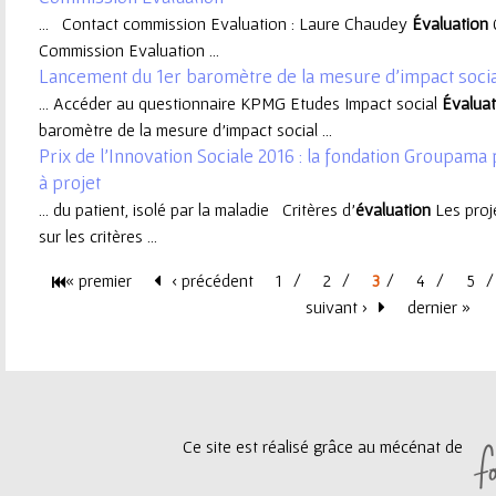
... Contact commission Evaluation : Laure Chaudey
Évaluation
O
e
Commission Evaluation ...
Lancement du 1er baromètre de la mesure d'impact socia
u
... Accéder au questionnaire KPMG Etudes Impact social
Évaluat
baromètre de la mesure d'impact social ...
r
Prix de l'Innovation Sociale 2016 : la fondation Groupama
à projet
... du patient, isolé par la maladie Critères d'
évaluation
Les proj
sur les critères ...
« premier
‹ précédent
1
2
3
4
5
P
suivant ›
dernier »
a
g
Ce site est réalisé grâce au mécénat de
e