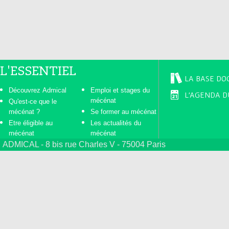
s
L'ESSENTIEL
LA BASE DO
Découvrez Admical
Emploi et stages du
L'AGENDA D
mécénat
Qu'est-ce que le
mécénat ?
Se former au mécénat
Etre éligible au
Les actualités du
mécénat
mécénat
ADMICAL - 8 bis rue Charles V - 75004 Paris