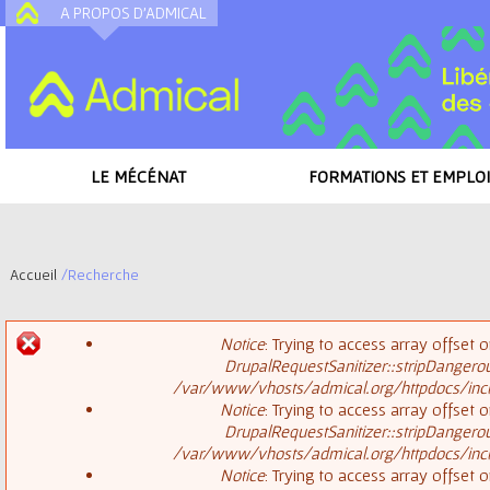
A PROPOS D'ADMICAL
A
LE MÉCÉNAT
FORMATIONS ET EMPLOI
Accueil
/
Recherche
V
Notice
: Trying to access array offset o
o
DrupalRequestSanitizer::stripDangero
M
/var/www/vhosts/admical.org/httpdocs/inclu
u
Notice
: Trying to access array offset o
DrupalRequestSanitizer::stripDangero
e
s
/var/www/vhosts/admical.org/httpdocs/inclu
Notice
: Trying to access array offset o
s