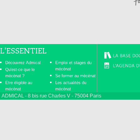
s
L'ESSENTIEL
LA BASE DO
Découvrez Admical
Emploi et stages du
L'AGENDA D
mécénat
Qu'est-ce que le
mécénat ?
Se former au mécénat
Etre éligible au
Les actualités du
mécénat
mécénat
ADMICAL - 8 bis rue Charles V - 75004 Paris