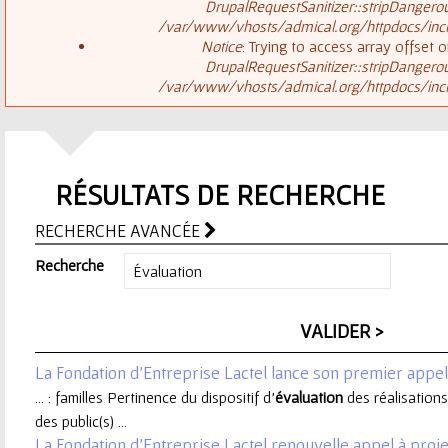
ê
DrupalRequestSanitizer::stripDangero
/var/www/vhosts/admical.org/httpdocs/inclu
t
s
Notice
: Trying to access array offset o
DrupalRequestSanitizer::stripDangero
e
/var/www/vhosts/admical.org/httpdocs/inclu
a
s
g
i
RÉSULTATS DE RECHERCHE
e
c
RECHERCHE AVANCÉE
d
i
Recherche
'
e
La Fondation d’Entreprise Lactel lance son premier appel 
r
... : familles Pertinence du dispositif d’
évaluation
des réalisation
des public(s) ...
r
La Fondation d’Entreprise Lactel renouvelle appel à proje