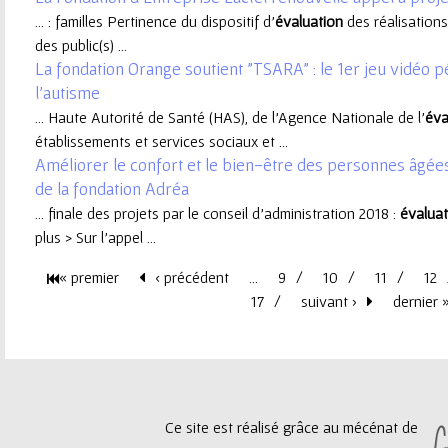
... : familles Pertinence du dispositif d’
évaluation
des réalisation
e
des public(s) ...
La fondation Orange soutient "TSARA" : le 1er jeu vidé
u
l'autisme
... Haute Autorité de Santé (HAS), de l'Agence Nationale de l'
éva
r
établissements et services sociaux et ...
Améliorer le confort et le bien-être des personnes âgées 
de la fondation Adréa
... finale des projets par le conseil d'administration 2018 :
évaluat
plus > Sur l'appel ...
« premier
‹ précédent
…
9
10
11
12
P
17
suivant ›
dernier 
a
g
Ce site est réalisé grâce au mécénat de
e