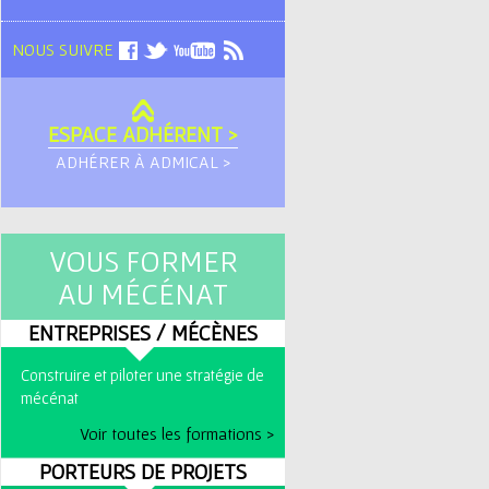
NOUS SUIVRE
ESPACE ADHÉRENT >
ADHÉRER À ADMICAL >
VOUS FORMER
AU MÉCÉNAT
ENTREPRISES / MÉCÈNES
Construire et piloter une stratégie de
mécénat
Voir toutes les formations >
PORTEURS DE PROJETS