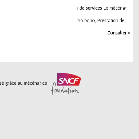
E COMPÉTENCES
 Mécénat en nature Pro bono
Prestation
de
services
Le mécénat
 de compétences
,
Mécénat en nature
,
Pro bono
,
Prestation de
Consulter >
lisé grâce au mécénat de