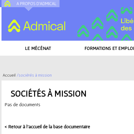
A PROPOS D'ADMICAL
A
LE MÉCÉNAT
FORMATIONS ET EMPLOI
Accueil
/
sociétés à mission
V
SOCIÉTÉS À MISSION
o
Pas de documents
u
s
< Retour à l'accueil de la base documentaire