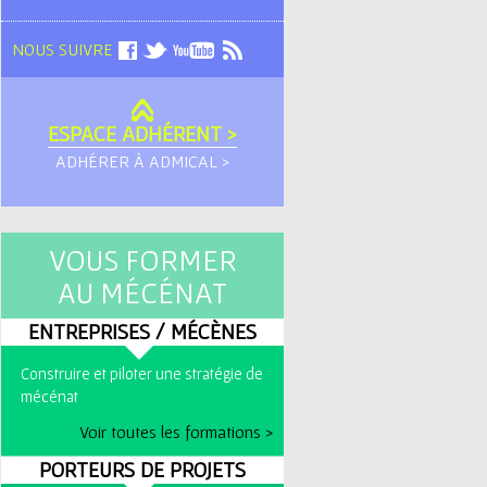
NOUS SUIVRE
ESPACE ADHÉRENT >
ADHÉRER À ADMICAL >
VOUS FORMER
AU MÉCÉNAT
ENTREPRISES / MÉCÈNES
Construire et piloter une stratégie de
mécénat
Voir toutes les formations >
PORTEURS DE PROJETS