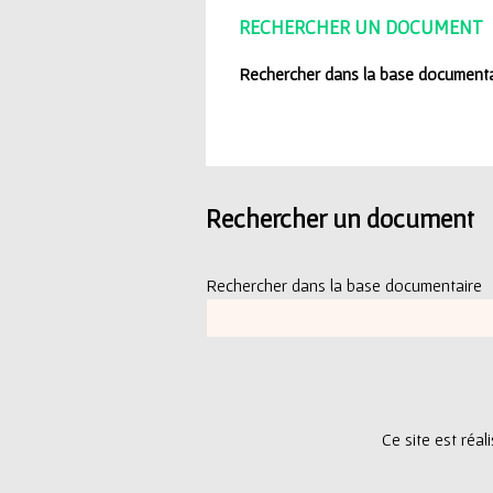
ê
RECHERCHER UN DOCUMENT
t
Rechercher dans la base documenta
e
s
i
Rechercher un document
c
i
Rechercher dans la base documentaire
Ce site est réa