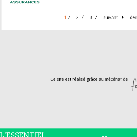
1
2
3
suivant
der
P
a
g
e
Ce site est réalisé grâce au mécénat de
s
L'ESSENTIEL