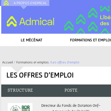
A PROPOS D'ADMICAL
A
LE MÉCÉNAT
FORMATIONS ET EMPLOI
Accueil
/
Formations et emplois
/
Les offres d'emploi
V
LES OFFRES D'EMPLOI
o
u
STRUCTURE
POSTE
s
Directeur du Fonds de Dotation Onf-