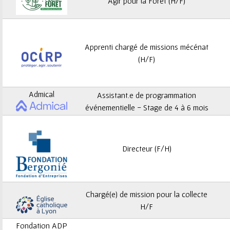
ê
Agir pour la Forêt (H/F)
t
e
Apprenti chargé de missions mécénat
(H/F)
s
i
Admical
Assistant.e de programmation
c
événementielle - Stage de 4 à 6 mois
i
Directeur (F/H)
Chargé(e) de mission pour la collecte
H/F
Fondation ADP