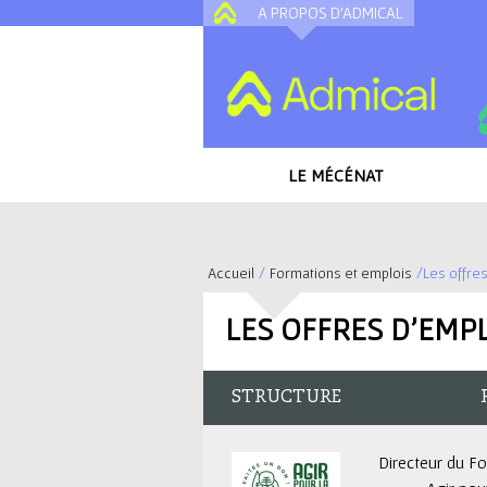
A PROPOS D'ADMICAL
LE MÉCÉNAT
Accueil
/
Formations et emplois
/
Les offre
V
LES OFFRES D'EMP
o
u
STRUCTURE
s
Directeur du F