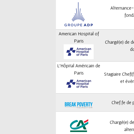
Alternance-
fond
American Hospital of
Paris
Chargé(e) de 
d
L'Hôpital Américain de
Paris
Stagiaire Chef(
et évè
Chef.fe de 
Chargé(e) de
alter