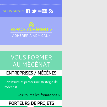
NOUS SUIVRE
ESPACE ADHÉRENT >
ADHÉRER À ADMICAL >
VOUS FORMER
AU MÉCÉNAT
ENTREPRISES / MÉCÈNES
Construire et piloter une stratégie de
mécénat
Voir toutes les formations >
PORTEURS DE PROJETS