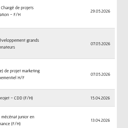
 Chargé de projets
29.05.2026
ation - F/H
développement grands
07.05.2026
onateurs
fe) de projet marketing
07.05.2026
nementiel H/F
projet - CDD (F/H)
15.04.2026
 mécénat junior en
13.04.2026
nance (F/H)