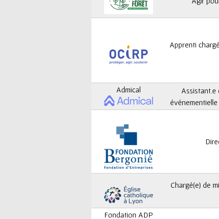
ê
Agir pou
t
e
Apprenti charg
s
i
Admical
Assistant.e
c
événementielle 
i
Dire
Chargé(e) de mi
Fondation ADP