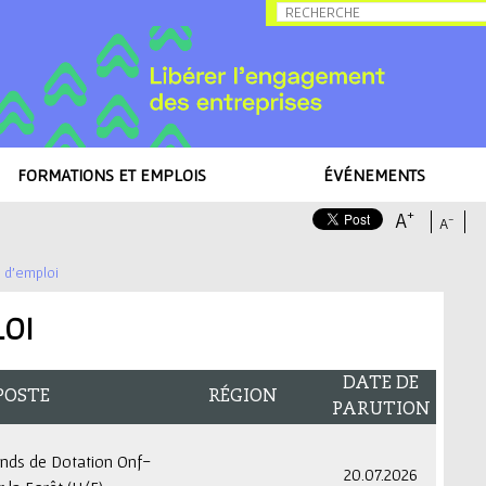
Allez au contenu
FORMATIONS ET EMPLOIS
ÉVÉNEMENTS
+
A
-
A
s d'emploi
LOI
DATE DE
POSTE
RÉGION
PARUTION
onds de Dotation Onf-
20.07.2026