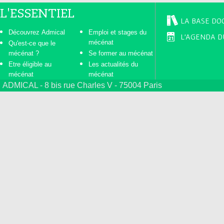
L'ESSENTIEL
LA BASE DO
Découvrez Admical
Emploi et stages du
L'AGENDA D
mécénat
Qu'est-ce que le
mécénat ?
Se former au mécénat
Etre éligible au
Les actualités du
mécénat
mécénat
ADMICAL - 8 bis rue Charles V - 75004 Paris