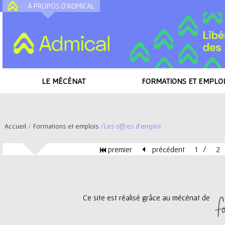
A PROPOS D'ADMICAL
A
LE MÉCÉNAT
FORMATIONS ET EMPLOI
Accueil
/
Formations et emplois
/
Les offres d'emploi
V
premier
précédent
1
2
o
P
u
a
Ce site est réalisé grâce au mécénat de
s
g