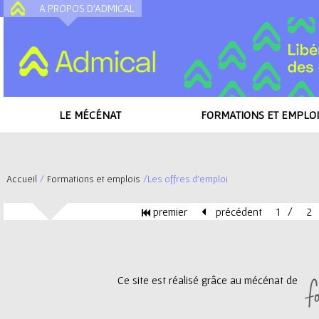
A PROPOS D'ADMICAL
A
LE MÉCÉNAT
FORMATIONS ET EMPLOI
Accueil
/
Formations et emplois
/
Les offres d'emploi
V
premier
précédent
1
2
o
P
u
a
Ce site est réalisé grâce au mécénat de
s
g