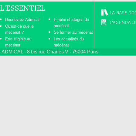
L'ESSENTIEL
LA BASE DO
Découvrez Admical
Emploi et stages du
L'AGENDA D
mécénat
Qu'est-ce que le
mécénat ?
Se former au mécénat
Etre éligible au
Les actualités du
mécénat
mécénat
ADMICAL - 8 bis rue Charles V - 75004 Paris