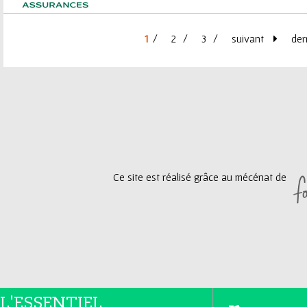
1
2
3
suivant
der
P
a
g
e
Ce site est réalisé grâce au mécénat de
s
L'ESSENTIEL