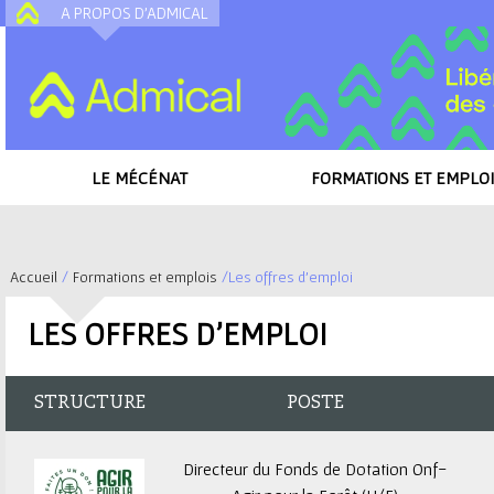
A PROPOS D'ADMICAL
A
LE MÉCÉNAT
FORMATIONS ET EMPLOI
Accueil
/
Formations et emplois
/
Les offres d'emploi
V
LES OFFRES D'EMPLOI
o
u
STRUCTURE
POSTE
s
Directeur du Fonds de Dotation Onf-