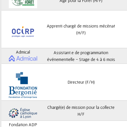
ê
Agir pour la Forêt (H/F)
t
e
Apprenti chargé de missions mécénat
(H/F)
s
i
Admical
Assistant.e de programmation
c
événementielle - Stage de 4 à 6 mois
i
Directeur (F/H)
Chargé(e) de mission pour la collecte
H/F
Fondation ADP