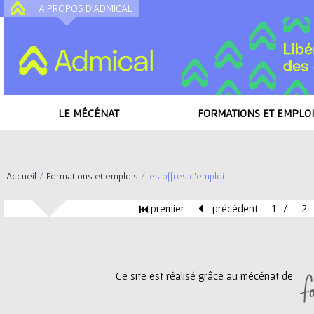
A PROPOS D'ADMICAL
A
LE MÉCÉNAT
FORMATIONS ET EMPLOI
Accueil
/
Formations et emplois
/
Les offres d'emploi
V
premier
précédent
1
2
o
P
u
a
Ce site est réalisé grâce au mécénat de
s
g